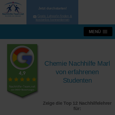
Jetzt durchstarten!
Gratis Lehrer/in finden &
kostenlos kennenlernen
MENÜ
Chemie Nachhilfe Marl
von erfahrenen
Studenten
Zeige die Top 12 Nachhilfelehrer
für: