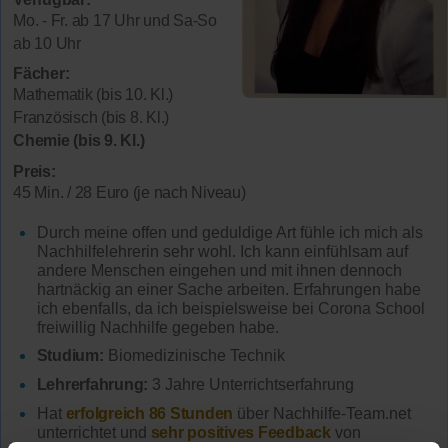
Mo. - Fr. ab 17 Uhr und Sa-So
ab 10 Uhr
Fächer:
Mathematik (bis 10. Kl.)
Französisch (bis 8. Kl.)
Chemie (bis 9. Kl.)
Preis:
45 Min. / 28 Euro (je nach Niveau)
Durch meine offen und geduldige Art fühle ich mich als
Nachhilfelehrerin sehr wohl. Ich kann einfühlsam auf
andere Menschen eingehen und mit ihnen dennoch
hartnäckig an einer Sache arbeiten. Erfahrungen habe
ich ebenfalls, da ich beispielsweise bei Corona School
freiwillig Nachhilfe gegeben habe.
Studium:
Biomedizinische Technik
Lehrerfahrung:
3 Jahre Unterrichtserfahrung
Hat
erfolgreich 86 Stunden
über Nachhilfe-Team.net
unterrichtet und
sehr positives Feedback
von