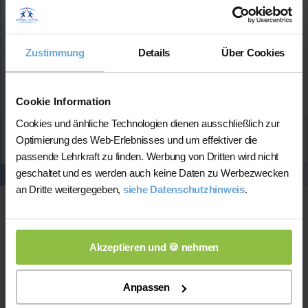
bisherigen Schüler*innen erhalten
Mehr Infos
Zustimmung
Details
Über Cookies
★★★★★
(5.0 / 5)
Cookie Information
Cookies und änhliche Technologien dienen ausschließlich zur
Aktiv
Optimierung des Web-Erlebnisses und um effektiver die
Ghazaleh
kontaktieren
passende Lehrkraft zu finden. Werbung von Dritten wird nicht
geschaltet und es werden auch keine Daten zu Werbezwecken
an Dritte weitergegeben,
siehe Datenschutzhinweis
.
Akzeptieren und 🍪 nehmen
Anpassen