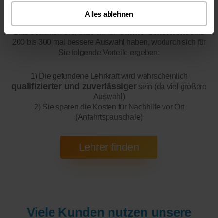
Online-Unterricht
Alles ablehnen
Online-Unterricht
Bitte beachten Sie, dass wir für
eine
200 bis 300 mal bessere Auswahl haben, wodurch sich für
Sie folgende Vorteile ergeben:
1) Die gefundene Lehrkraft wird wahrscheinlich
qualifizierter und zuverlässiger
sein (da viel größere
Auswahl)
2) Sie sparen die Kosten für Nachhilfe vor Ort
(Anfahrtspauschale)
Viele Kunden nutzen unsere