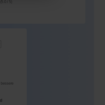
(5.0 / 5)
 bessere
nd