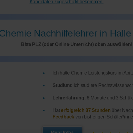
Kandidaten zugeschickt bekommen.
Chemie Nachhilfelehrer in Halle
Bitte PLZ (oder Online-Unterricht) oben auswählen!
Ich hatte Chemie Leistungskurs im Abitu
Studium:
Ich studiere Rechtswissensc
Lehrerfahrung:
6 Monate und 3 Schüle
Hat
erfolgreich 87 Stunden
über Nachh
Feedback
von bisherigen Schüler*inne
r
Mehr Infos