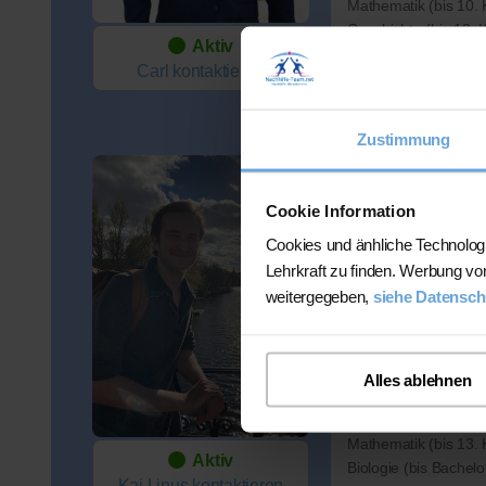
Mathematik (bis 10. K
Geschichte (bis 13. K
Aktiv
Chemie (bis 10. Kl.)
Carl
kontaktieren
Preis:
45 Min. / 26 Euro (j
Zustimmung
Kai Lin
Cookie Information
Wohnort:
Cookies und änhliche Technolog
06116 Halle (Saale)
Lehrkraft zu finden. Werbung vo
Spricht:
weitergegeben,
siehe Datensch
Deutsch
Verfügbar:
Di, Do, Fr ab 16:00
Alles ablehnen
Sonntags ganztägig
Fächer:
Mathematik (bis 13. K
Aktiv
Biologie (bis Bachelo
Kai Linus
kontaktieren