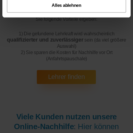
Alles ablehnen
Online-Unterricht
Bitte beachten Sie, dass wir für
eine
200 bis 300 mal bessere Auswahl haben, wodurch sich für
Sie folgende Vorteile ergeben:
1) Die gefundene Lehrkraft wird wahrscheinlich
qualifizierter und zuverlässiger
sein (da viel größere
Auswahl)
2) Sie sparen die Kosten für Nachhilfe vor Ort
(Anfahrtspauschale)
Viele Kunden nutzen unsere
Online-Nachhilfe
: Hier können