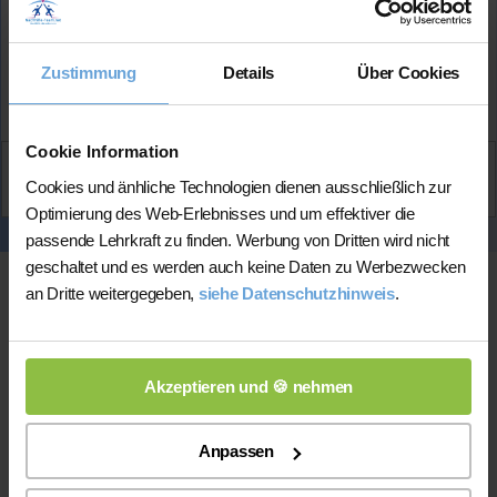
Mehr Infos
Zustimmung
Details
Über Cookies
★★★★★
(3.5 / 5)
Cookie Information
Aktiv
Cookies und änhliche Technologien dienen ausschließlich zur
Carolin
kontaktieren
Optimierung des Web-Erlebnisses und um effektiver die
passende Lehrkraft zu finden. Werbung von Dritten wird nicht
geschaltet und es werden auch keine Daten zu Werbezwecken
an Dritte weitergegeben,
siehe Datenschutzhinweis
.
Akzeptieren und 🍪 nehmen
Anpassen
Online-Unterricht