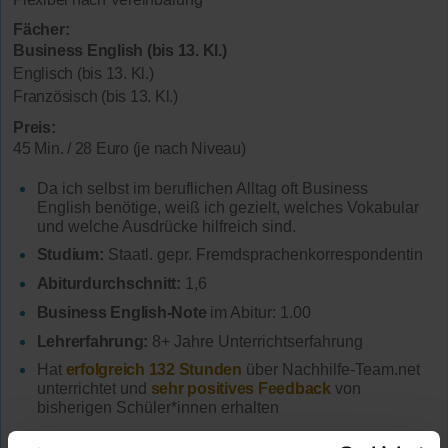
Fächer:
Business English (bis 13. Kl.)
Englisch (bis 13. Kl.)
Französisch (bis 13. Kl.)
Preis:
45 Min. / 28 Euro (je nach Niveau)
Da ich selbst im beruflichen Alltag oft Business
English benötige, weiß ich gezielt, welches Vokabular
und welche Ausdrücke hilfreich sind.
Studium:
Staatl. gepr. Fremdsprachenkorrespondentin
Abiturdurchschnitt:
1,6
Business English-Note
im Abitur: 1.00
Lehrerfahrung:
8+ Jahre Unterrichtserfahrung
Hat
erfolgreich 132 Stunden
über Nachhilfe-Team.net
unterrichtet und
sehr positives Feedback
von
bisherigen Schüler*innen erhalten