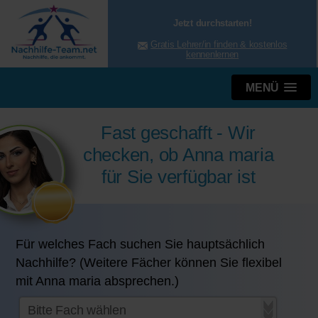
Jetzt durchstarten!
Gratis Lehrer/in finden & kostenlos
kennenlernen
MENÜ
Fast geschafft - Wir
checken, ob Anna maria
für Sie verfügbar ist
Für welches Fach suchen Sie hauptsächlich
Nachhilfe? (Weitere Fächer können Sie flexibel
mit Anna maria absprechen.)