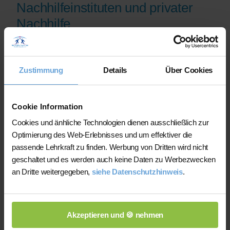
Nachhilfeinstituten und privater
Nachhilfe
Auf der Plattform finden Sie erfahrene
Lehrkräfte, deren eingereichte
Zustimmung
Details
Über Cookies
Qualifikationsnachweise vor der
Freischaltung geprüft werden.
Nachhilfe-Team.net unterstützt Sie dabei,
Cookie Information
möglichst schnell eine zu Ihrem Bedarf
Cookies und änhliche Technologien dienen ausschließlich zur
passende Lehrkraft zu finden. Bei einem
Optimierung des Web-Erlebnisses und um effektiver die
Ausfall können Sie auf Wunsch bei der
passende Lehrkraft zu finden. Werbung von Dritten wird nicht
Vermittlung einer anderen Lehrkraft
geschaltet und es werden auch keine Daten zu Werbezwecken
unterstützt werden.
an Dritte weitergegeben,
siehe Datenschutzhinweis
.
Die Lehrkräfte gestalten und verantworten
ihren Unterricht eigenständig.
Akzeptieren und 🍪 nehmen
Die jeweilige Lehrkraft stimmt Lernziele,