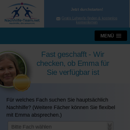
Jetzt durchstarten!
Gratis Lehrer/in finden & kostenlos
kennenlernen
MENÜ
Fast geschafft - Wir
checken, ob Emma für
Sie verfügbar ist
Für welches Fach suchen Sie hauptsächlich
Nachhilfe? (Weitere Fächer können Sie flexibel
mit Emma absprechen.)