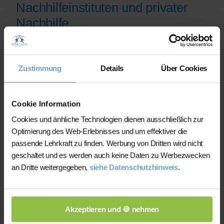
Nachhilfeinstituten und privater
Nachhilfe
Auf der Plattform finden Sie erfahrene
Lehrkräfte, deren eingereichte
Zustimmung
Details
Über Cookies
Qualifikationsnachweise vor der
Freischaltung geprüft werden.
Nachhilfe-Team.net unterstützt Sie dabei,
Cookie Information
möglichst schnell eine zu Ihrem Bedarf
Cookies und änhliche Technologien dienen ausschließlich zur
passende Lehrkraft zu finden. Bei einem
Optimierung des Web-Erlebnisses und um effektiver die
Ausfall können Sie auf Wunsch bei der
passende Lehrkraft zu finden. Werbung von Dritten wird nicht
Vermittlung einer anderen Lehrkraft
geschaltet und es werden auch keine Daten zu Werbezwecken
unterstützt werden.
an Dritte weitergegeben,
siehe Datenschutzhinweis
.
Die Lehrkräfte gestalten und verantworten
ihren Unterricht eigenständig.
Akzeptieren und 🍪 nehmen
Die jeweilige Lehrkraft stimmt Lernziele,