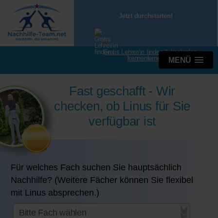
Jetzt durchstarten!
Gratis Lehrer/in finden & kostenlos
kennenlernen
MENÜ
Fast geschafft - Wir
checken, ob Linus für Sie
verfügbar ist
Für welches Fach suchen Sie hauptsächlich
Nachhilfe? (Weitere Fächer können Sie flexibel
mit Linus absprechen.)