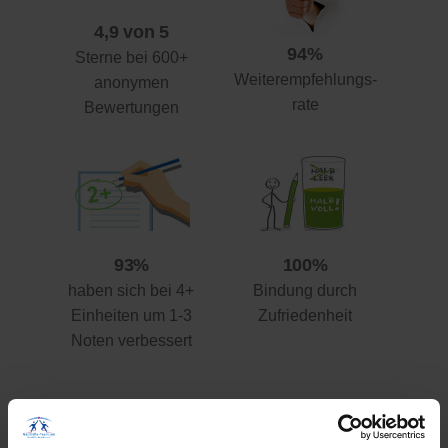
4,9 von 5
94%
Sterne bei 600+
Weiterempfehlungs-
anonymen
rate
Bewertungen
93%
100%
haben sich bei 4+
Bindung durch
Einheiten um 1-3
Zufriedenheit
Noten verbessert
Ihre Vorteile gegenüber anderen