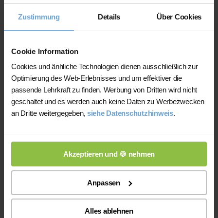
Nachhilfeinstituten und privater
Zustimmung
Details
Über Cookies
Nachhilfe
Auf der Plattform finden Sie erfahrene
Cookie Information
Lehrkräfte, deren eingereichte
Cookies und änhliche Technologien dienen ausschließlich zur
Qualifikationsnachweise vor der
Optimierung des Web-Erlebnisses und um effektiver die
Freischaltung geprüft werden.
passende Lehrkraft zu finden. Werbung von Dritten wird nicht
Nachhilfe-Team.net unterstützt Sie dabei,
geschaltet und es werden auch keine Daten zu Werbezwecken
möglichst schnell eine zu Ihrem Bedarf
an Dritte weitergegeben,
siehe Datenschutzhinweis
.
passende Lehrkraft zu finden. Bei einem
Ausfall können Sie auf Wunsch bei der
Vermittlung einer anderen Lehrkraft
Akzeptieren und 🍪 nehmen
unterstützt werden.
Die Lehrkräfte gestalten und verantworten
Anpassen
ihren Unterricht eigenständig.
Die jeweilige Lehrkraft stimmt Lernziele,
Alles ablehnen