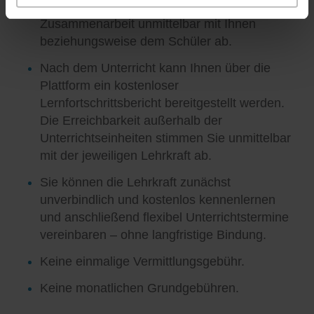
Unterrichtsgestaltung und die weitere
Zusammenarbeit unmittelbar mit Ihnen
beziehungsweise dem Schüler ab.
Nach dem Unterricht kann Ihnen über die
Plattform ein kostenloser
Lernfortschrittsbericht bereitgestellt werden.
Die Erreichbarkeit außerhalb der
Unterrichtseinheiten stimmen Sie unmittelbar
mit der jeweiligen Lehrkraft ab.
Sie können die Lehrkraft zunächst
unverbindlich und kostenlos kennenlernen
und anschließend flexibel Unterrichtstermine
vereinbaren – ohne langfristige Bindung.
Keine einmalige Vermittlungsgebühr.
Keine monatlichen Grundgebühren.