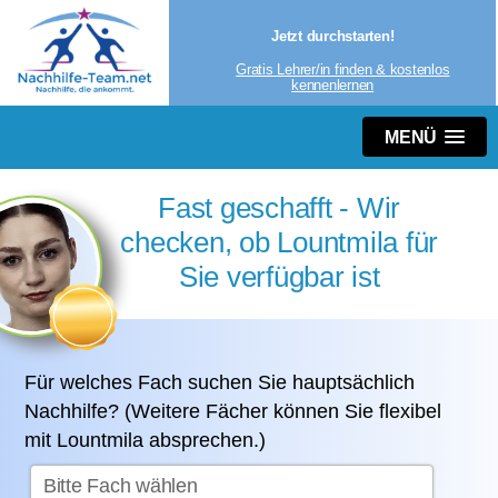
Jetzt durchstarten!
Gratis Lehrer/in finden & kostenlos
kennenlernen
MENÜ
Fast geschafft - Wir
checken, ob Lountmila für
Sie verfügbar ist
Für welches Fach suchen Sie hauptsächlich
Nachhilfe? (Weitere Fächer können Sie flexibel
mit Lountmila absprechen.)