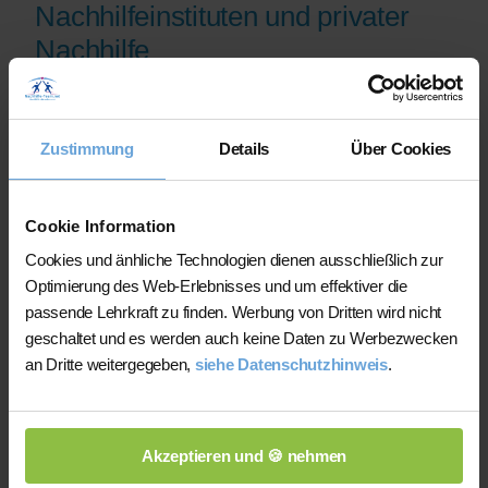
Nachhilfeinstituten und privater
Nachhilfe
Auf der Plattform finden Sie erfahrene
Lehrkräfte, deren eingereichte
Zustimmung
Details
Über Cookies
Qualifikationsnachweise vor der
Freischaltung geprüft werden.
Nachhilfe-Team.net unterstützt Sie dabei,
Cookie Information
möglichst schnell eine zu Ihrem Bedarf
Cookies und änhliche Technologien dienen ausschließlich zur
passende Lehrkraft zu finden. Bei einem
Optimierung des Web-Erlebnisses und um effektiver die
Ausfall können Sie auf Wunsch bei der
passende Lehrkraft zu finden. Werbung von Dritten wird nicht
Vermittlung einer anderen Lehrkraft
geschaltet und es werden auch keine Daten zu Werbezwecken
unterstützt werden.
an Dritte weitergegeben,
siehe Datenschutzhinweis
.
Die Lehrkräfte gestalten und verantworten
ihren Unterricht eigenständig.
Akzeptieren und 🍪 nehmen
Die jeweilige Lehrkraft stimmt Lernziele,