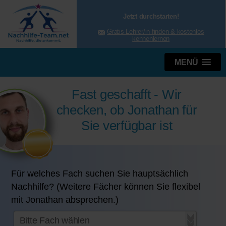
Jetzt durchstarten!
Gratis Lehrer/in finden & kostenlos
kennenlernen
MENÜ
Fast geschafft - Wir
checken, ob Jonathan für
Sie verfügbar ist
Für welches Fach suchen Sie hauptsächlich
Nachhilfe? (Weitere Fächer können Sie flexibel
mit Jonathan absprechen.)