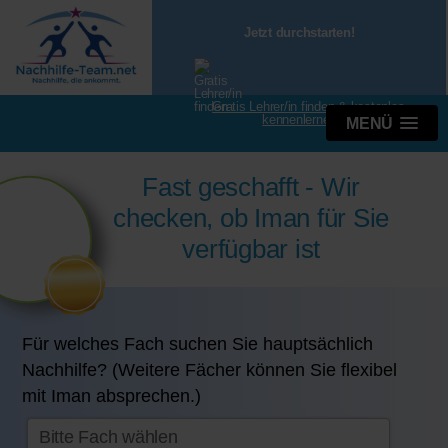
Jetzt durchstarten!
Gratis Lehrer/in finden & kostenlos
kennenlernen
MENÜ
Fast geschafft - Wir
checken, ob Iman für Sie
verfügbar ist
Für welches Fach suchen Sie hauptsächlich
Nachhilfe? (Weitere Fächer können Sie flexibel
mit Iman absprechen.)