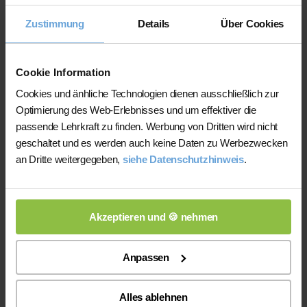
Nachhilfeinstituten und privater
Zustimmung
Details
Über Cookies
Nachhilfe
Auf der Plattform finden Sie erfahrene
Cookie Information
Lehrkräfte, deren eingereichte
Cookies und änhliche Technologien dienen ausschließlich zur
Qualifikationsnachweise vor der
Optimierung des Web-Erlebnisses und um effektiver die
Freischaltung geprüft werden.
passende Lehrkraft zu finden. Werbung von Dritten wird nicht
Nachhilfe-Team.net unterstützt Sie dabei,
geschaltet und es werden auch keine Daten zu Werbezwecken
möglichst schnell eine zu Ihrem Bedarf
an Dritte weitergegeben,
siehe Datenschutzhinweis
.
passende Lehrkraft zu finden. Bei einem
Ausfall können Sie auf Wunsch bei der
Vermittlung einer anderen Lehrkraft
Akzeptieren und 🍪 nehmen
unterstützt werden.
Die Lehrkräfte gestalten und verantworten
Anpassen
ihren Unterricht eigenständig.
Die jeweilige Lehrkraft stimmt Lernziele,
Alles ablehnen