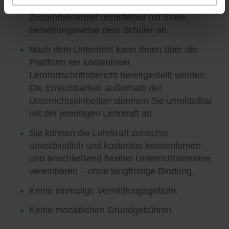
Unterrichtsgestaltung und die weitere
Zusammenarbeit unmittelbar mit Ihnen
beziehungsweise dem Schüler ab.
Nach dem Unterricht kann Ihnen über die
Plattform ein kostenloser
Lernfortschrittsbericht bereitgestellt werden.
Die Erreichbarkeit außerhalb der
Unterrichtseinheiten stimmen Sie unmittelbar
mit der jeweiligen Lehrkraft ab.
Sie können die Lehrkraft zunächst
unverbindlich und kostenlos kennenlernen
und anschließend flexibel Unterrichtstermine
vereinbaren – ohne langfristige Bindung.
Keine einmalige Vermittlungsgebühr.
Keine monatlichen Grundgebühren.