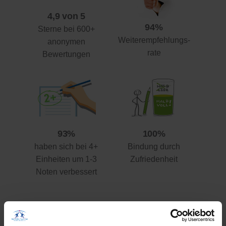
4,9 von 5
94%
Sterne bei 600+
Weiterempfehlungs-
anonymen
rate
Bewertungen
93%
100%
haben sich bei 4+
Bindung durch
Einheiten um 1-3
Zufriedenheit
Noten verbessert
Ihre Vorteile gegenüber anderen