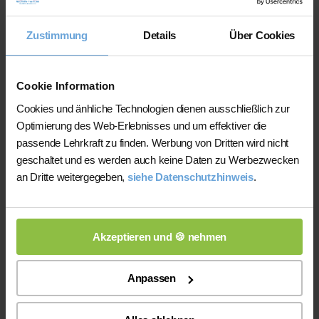
Ihre Vorteile gegenüber anderen
Nachhilfeinstituten und privater
Zustimmung
Details
Über Cookies
Nachhilfe
Cookie Information
Auf der Plattform finden Sie erfahrene
Lehrkräfte, deren eingereichte
Cookies und änhliche Technologien dienen ausschließlich zur
Qualifikationsnachweise vor der
Optimierung des Web-Erlebnisses und um effektiver die
Freischaltung geprüft werden.
passende Lehrkraft zu finden. Werbung von Dritten wird nicht
geschaltet und es werden auch keine Daten zu Werbezwecken
Nachhilfe-Team.net unterstützt Sie dabei,
an Dritte weitergegeben,
siehe Datenschutzhinweis
.
möglichst schnell eine zu Ihrem Bedarf
passende Lehrkraft zu finden. Bei einem
Ausfall können Sie auf Wunsch bei der
Akzeptieren und 🍪 nehmen
Vermittlung einer anderen Lehrkraft
unterstützt werden.
Anpassen
Die Lehrkräfte gestalten und verantworten
ihren Unterricht eigenständig.