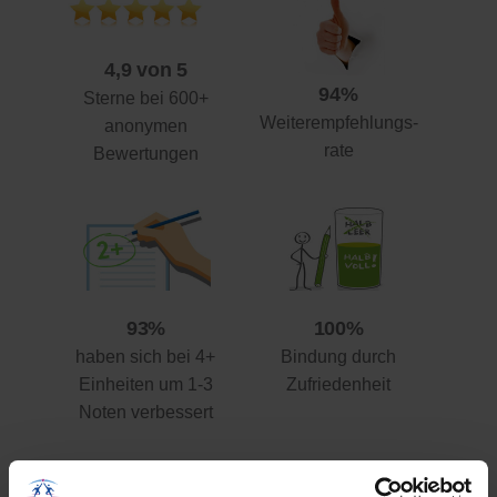
4,9 von 5
94%
Sterne bei 600+
Weiterempfehlungs-
anonymen
rate
Bewertungen
93%
100%
haben sich bei 4+
Bindung durch
Einheiten um 1-3
Zufriedenheit
Noten verbessert