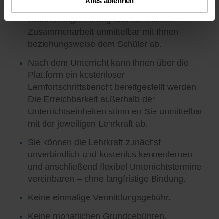
Alles ablehnen
Die jeweilige Lehrkraft stimmt Lernziele,
Unterrichtsgestaltung und die weitere
Zusammenarbeit unmittelbar mit Ihnen
beziehungsweise dem Schüler ab.
Nach dem Unterricht kann Ihnen über die
Plattform ein kostenloser
Lernfortschrittsbericht bereitgestellt werden.
Die Erreichbarkeit außerhalb der
Unterrichtseinheiten stimmen Sie unmittelbar
mit der jeweiligen Lehrkraft ab.
Sie können die Lehrkraft zunächst
unverbindlich und kostenlos kennenlernen
und anschließend flexibel Unterrichtstermine
vereinbaren – ohne langfristige Bindung.
Keine einmalige Vermittlungsgebühr.
Keine monatlichen Grundgebühren.