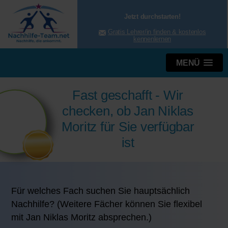
Jetzt durchstarten!
Gratis Lehrer/in finden & kostenlos
kennenlernen
MENÜ
Fast geschafft - Wir
checken, ob Jan Niklas
Moritz für Sie verfügbar
ist
Für welches Fach suchen Sie hauptsächlich
Nachhilfe? (Weitere Fächer können Sie flexibel
mit Jan Niklas Moritz absprechen.)