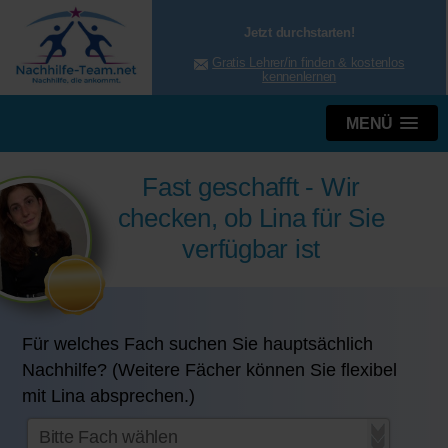
Jetzt durchstarten!
Gratis Lehrer/in finden & kostenlos
kennenlernen
MENÜ
Fast geschafft - Wir
checken, ob Lina für Sie
verfügbar ist
Für welches Fach suchen Sie hauptsächlich
Nachhilfe? (Weitere Fächer können Sie flexibel
mit Lina absprechen.)