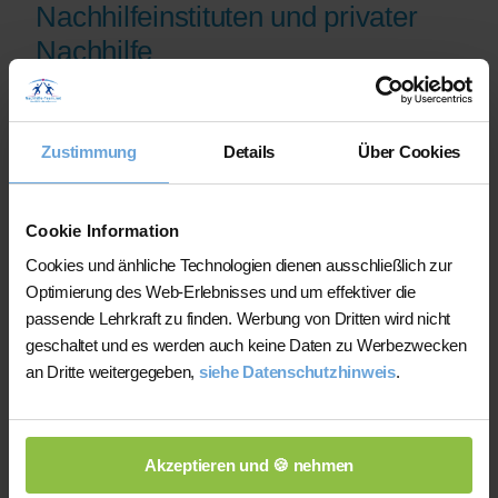
Nachhilfeinstituten und privater
Nachhilfe
Auf der Plattform finden Sie erfahrene
Lehrkräfte, deren eingereichte
Zustimmung
Details
Über Cookies
Qualifikationsnachweise vor der
Freischaltung geprüft werden.
Nachhilfe-Team.net unterstützt Sie dabei,
Cookie Information
möglichst schnell eine zu Ihrem Bedarf
Cookies und änhliche Technologien dienen ausschließlich zur
passende Lehrkraft zu finden. Bei einem
Optimierung des Web-Erlebnisses und um effektiver die
Ausfall können Sie auf Wunsch bei der
passende Lehrkraft zu finden. Werbung von Dritten wird nicht
Vermittlung einer anderen Lehrkraft
geschaltet und es werden auch keine Daten zu Werbezwecken
unterstützt werden.
an Dritte weitergegeben,
siehe Datenschutzhinweis
.
Die Lehrkräfte gestalten und verantworten
ihren Unterricht eigenständig.
Akzeptieren und 🍪 nehmen
Die jeweilige Lehrkraft stimmt Lernziele,