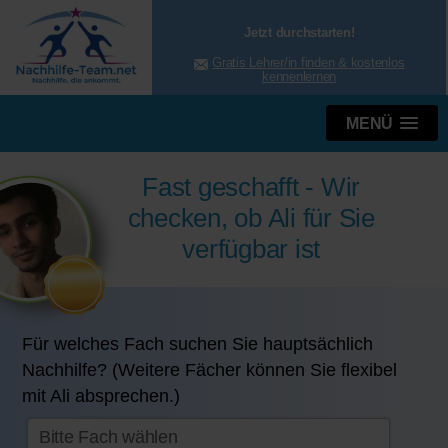
Jetzt durchstarten!
Gratis Lehrer/in finden & kostenlos
kennenlernen
MENÜ
Fast geschafft - Wir
checken, ob Ali für Sie
verfügbar ist
Für welches Fach suchen Sie hauptsächlich
Nachhilfe? (Weitere Fächer können Sie flexibel
mit Ali absprechen.)