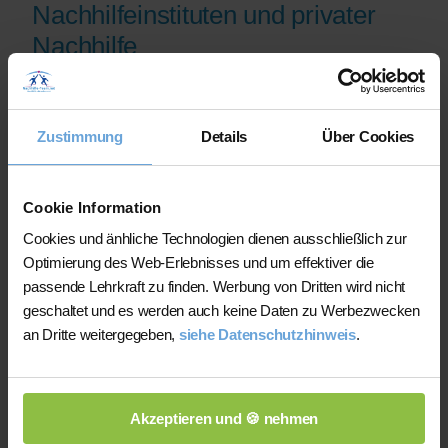
Nachhilfeinstituten und privater
Nachhilfe
Auf der Plattform finden Sie erfahrene
Lehrkräfte, deren eingereichte
Zustimmung
Details
Über Cookies
Qualifikationsnachweise vor der
Freischaltung geprüft werden.
Nachhilfe-Team.net unterstützt Sie dabei,
Cookie Information
möglichst schnell eine zu Ihrem Bedarf
Cookies und änhliche Technologien dienen ausschließlich zur
passende Lehrkraft zu finden. Bei einem
Optimierung des Web-Erlebnisses und um effektiver die
Ausfall können Sie auf Wunsch bei der
passende Lehrkraft zu finden. Werbung von Dritten wird nicht
Vermittlung einer anderen Lehrkraft
geschaltet und es werden auch keine Daten zu Werbezwecken
unterstützt werden.
an Dritte weitergegeben,
siehe Datenschutzhinweis
.
Die Lehrkräfte gestalten und verantworten
ihren Unterricht eigenständig.
Akzeptieren und 🍪 nehmen
Die jeweilige Lehrkraft stimmt Lernziele,