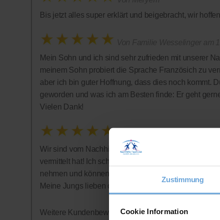
Bis jetzt alles super erklärt und beigebracht, wir hof
Von Familie Wesselinger am 1
Mein Sohn und ich sind sehr zufrieden mit unserer Na
meinem Sohn probiert die Sprache Französich zu vermi
aber ich bin guter Hoffnung, dass dies noch kommt. D
geworden und was ich am Besten finde: Er geht gern
Vielen Dank!
Von Bonnies
Wir sind vom Nachhilfe-Team restlos begeistert: Tolle 
vermittelt hat! Ich schätze auch sehr, dass auf ein Abo
nehmen und können jederzeit aufhören - was wir alle
Zustimmung
Meine Jungs lieben die Nachhilfestunden - wer hätte
Cookie Information
Weitere Kundenbewertungen finden Sie auf der offizi