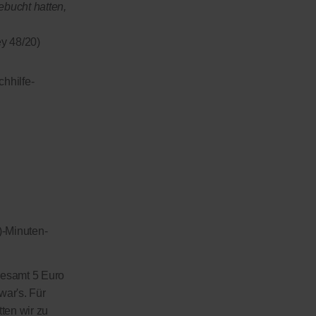
ebucht hatten,
y 48/20)
hhilfe-
)-Minuten-
sgesamt 5 Euro
war's. Für
tten wir zu