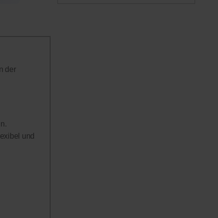
n der
n.
lexibel und