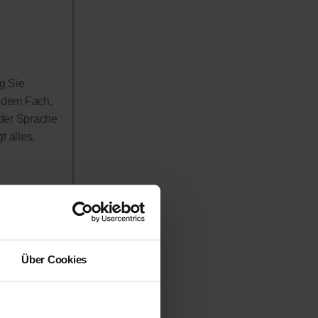
g Sie
n dem Fach,
 der Sprache
 alles.
rerinnen
h in Anspruch
 werden!
Über Cookies