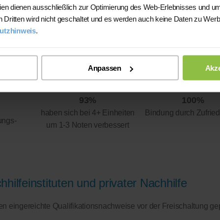
ien dienen ausschließlich zur Optimierung des Web-Erlebnisses und um
n Dritten wird nicht geschaltet und es werden auch keine Daten zu Wer
utzhinweis
.
Anpassen
Akze
93%
100%
haben sich bei 4+ Einheiten
Bindung durch Zufried
ungs-
um 1-3 Noten verbessert
hilfeinstituten und privater Nachhilfe
eren eingereichte Qualifikationsnachweise vor der Freischaltung ge