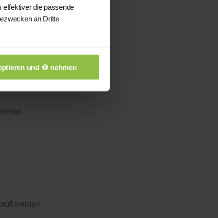
 effektiver die passende
bezwecken an Dritte
ptieren und 🍪 nehmen
enheit
prüft werden.