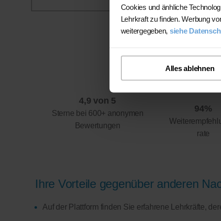
Cookies und änhliche Technolog
Lehrkraft zu finden. Werbung vo
weitergegeben,
siehe Datensch
Alles ablehnen
4,9 von 5
94%
Sterne bei 600+ anonymen
Weiterempfehl
Bewertungen
rate
Ihre Vorteile gegenüber anderen Nach
Auf der Plattform finden Sie erfahrene Lehrkräfte, d