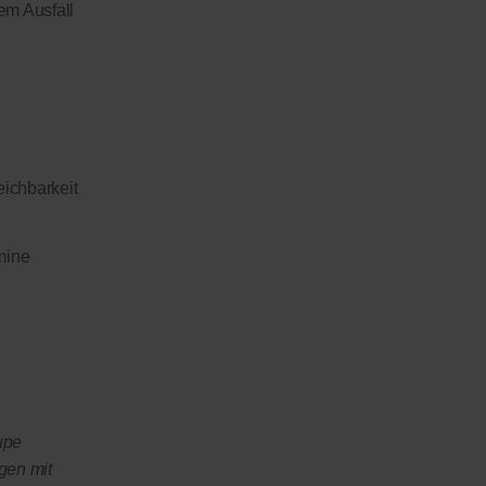
em Ausfall
eichbarkeit
mine
upe
gen mit