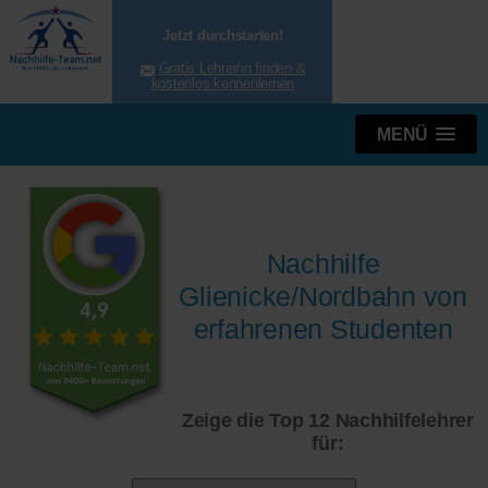
Jetzt durchstarten!
Gratis Lehrer/in finden &
kostenlos kennenlernen
MENÜ
Nachhilfe
Glienicke/Nordbahn von
erfahrenen Studenten
Zeige die Top 12 Nachhilfelehrer
für: