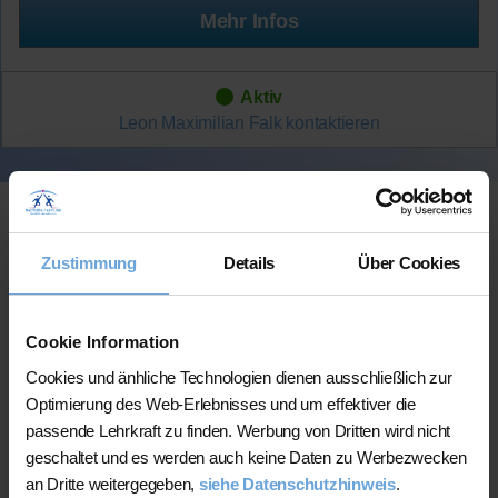
Mehr Infos
Aktiv
Leon Maximilian Falk
kontaktieren
Zustimmung
Details
Über Cookies
Cookie Information
Cookies und änhliche Technologien dienen ausschließlich zur
Online-Unterricht
Optimierung des Web-Erlebnisses und um effektiver die
passende Lehrkraft zu finden. Werbung von Dritten wird nicht
Online-Unterricht
Bitte beachten Sie, dass wir für
eine
geschaltet und es werden auch keine Daten zu Werbezwecken
200 bis 300 mal bessere Auswahl haben, wodurch sich für
an Dritte weitergegeben,
siehe Datenschutzhinweis
.