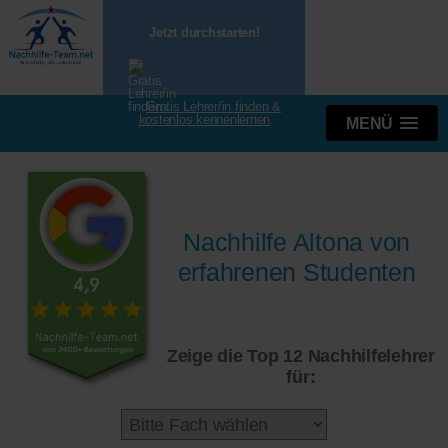
Jetzt durchstarten!
Gratis Lehrer/in finden &
kostenlos kennenlernen
MENÜ
Nachhilfe Altona von
erfahrenen Studenten
Zeige die Top 12 Nachhilfelehrer
für: