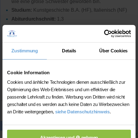
wie eine große Schwester geworden bin.
Studium:
Kunstgeschichte B.A. (HF), Italienisch (NF)
Abiturdurchschnitt:
1,3
Lehrerfahrung:
2 Jahre Unterrichtserfahrung
Hat
erfolgreich 40 Stunden
über Nachhilfe-Team.net
unterrichtet und
sehr positives Feedback
von
bisherigen Schüler*innen erhalten
Zustimmung
Details
Über Cookies
Mehr Infos
Cookie Information
Cookies und änhliche Technologien dienen ausschließlich zur
★★★★★
(5.0 / 5)
Optimierung des Web-Erlebnisses und um effektiver die
passende Lehrkraft zu finden. Werbung von Dritten wird nicht
geschaltet und es werden auch keine Daten zu Werbezwecken
Aktiv
an Dritte weitergegeben,
siehe Datenschutzhinweis
.
Karin
kontaktieren
Akzeptieren und 🍪 nehmen