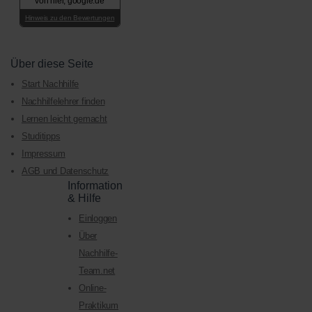
von hier, google.de
Hinweis zu den Bewertungen
Über diese Seite
Start Nachhilfe
Nachhilfelehrer finden
Lernen leicht gemacht
Studitipps
Impressum
AGB und Datenschutz
Information
& Hilfe
Einloggen
Über
Nachhilfe-
Team.net
Online-
Praktikum