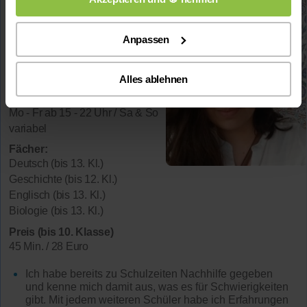
Sara
Wohnort:
Anpassen
22767 Hamburg
Spricht:
Deutsch
Alles ablehnen
Verfügbar:
Mo - Fr ab 15 - 22 Uhr / Sa & So
variabel
Fächer:
Deutsch (bis 13. Kl.)
Geschichte (bis 12. Kl.)
Englisch (bis 13. Kl.)
Biologie (bis 13. Kl.)
Preis (bis 10. Klasse)
45 Min. / 28 Euro
Ich habe bereits zu Schulzeiten Nachhilfe gegeben
und kenne mich damit aus, was es für Schwierigkeiten
gibt. Mit jedem weiteren Schüler habe ich Erfahrungen