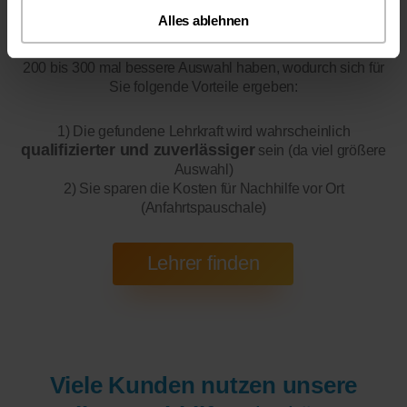
Alles ablehnen
Online-Unterricht
Bitte beachten Sie, dass wir für
eine
200 bis 300 mal bessere Auswahl haben, wodurch sich für
Sie folgende Vorteile ergeben:
1) Die gefundene Lehrkraft wird wahrscheinlich
qualifizierter und zuverlässiger
sein (da viel größere
Auswahl)
2) Sie sparen die Kosten für Nachhilfe vor Ort
(Anfahrtspauschale)
Viele Kunden nutzen unsere