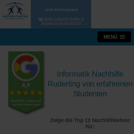
Jetzt durchstarten!
Gratis Lehrer/in finden &
kostenlos kennenlernen
MENÜ
Informatik Nachhilfe
Ruderting von erfahrenen
Studenten
Zeige die Top 12 Nachhilfelehrer
für: