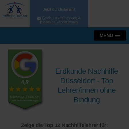
Jetzt durchstarten!
Gratis Lehrer/in finden &
kostenlos kennenlernen
MENÜ
Erdkunde Nachhilfe
Düsseldorf - Top
Lehrer/innen ohne
Bindung
Zeige die Top 12 Nachhilfelehrer für: