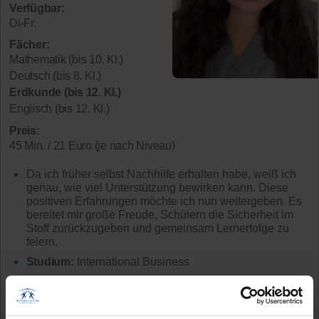
Verfügbar:
Di-Fr.
Fächer:
Mathematik (bis 10. Kl.)
Deutsch (bis 8. Kl.)
Erdkunde (bis 12. Kl.)
Englisch (bis 12. Kl.)
Preis:
45 Min. / 21 Euro (je nach Niveau)
Da ich früher selbst Nachhilfe erhalten habe, weiß ich
genau, wie viel Unterstützung bewirken kann. Diese
positiven Erfahrungen möchte ich nun weitergeben. Es
bereitet mir große Freude, Schülern die Sicherheit im
Stoff zurückzugeben und gemeinsam Lernerfolge zu
feiern.
Studium:
International Business
Lehrerfahrung:
2 Jahre Unterrichtserfahrung