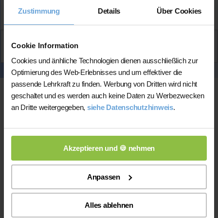
Mehr Infos
Zustimmung
Details
Über Cookies
Aktiv
Cookie Information
Yasmina
kontaktieren
Cookies und änhliche Technologien dienen ausschließlich zur
Optimierung des Web-Erlebnisses und um effektiver die
passende Lehrkraft zu finden. Werbung von Dritten wird nicht
geschaltet und es werden auch keine Daten zu Werbezwecken
an Dritte weitergegeben,
siehe Datenschutzhinweis
.
Akzeptieren und 🍪 nehmen
Online-Unterricht
Anpassen
Online-Unterricht
Bitte beachten Sie, dass wir für
eine
Alles ablehnen
200 bis 300 mal bessere Auswahl haben, wodurch sich für
Sie folgende Vorteile ergeben: