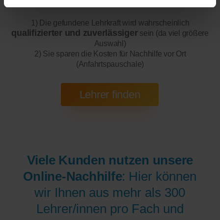
1) Die gefundene Lehrkraft wird wahrscheinlich
qualifizierter und zuverlässiger
sein (da viel größere
Auswahl)
2) Sie sparen die Kosten für Nachhilfe vor Ort
(Anfahrtspauschale)
Viele Kunden nutzen unsere
Online-Nachhilfe
: Hier können
wir Ihnen aus mehr als 300
Lehrer/innen pro Fach und