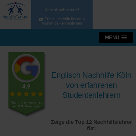
Jetzt durchstarten!
Gratis Lehrer/in finden &
kostenlos kennenlernen
MENÜ
Englisch Nachhilfe Köln
von erfahrenen
Studentenlehrern
Zeige die Top 12 Nachhilfelehrer
für: