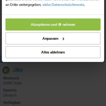
an Dritte weitergegeben,
siehe Datenschutzhinweis
.
Mehr Infos
Akzeptieren und 🍪 nehmen
★★★★★
(5.0 / 5)
Anpassen
Aktiv
Veronica
kontaktieren
Alles ablehnen
Silke
Wohnort:
50997 Köln
Spricht:
Deutsch
Verfügbar: