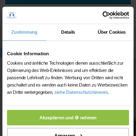
★★★★★
(5.0 / 5)
Zustimmung
Details
Über Cookies
Aktiv
Steffen
kontaktieren
Cookie Information
Cookies und änhliche Technologien dienen ausschließlich zur
Timo
Optimierung des Web-Erlebnisses und um effektiver die
Wohnort:
passende Lehrkraft zu finden. Werbung von Dritten wird nicht
64521 Groß-Gerau
geschaltet und es werden auch keine Daten zu Werbezwecken
an Dritte weitergegeben,
siehe Datenschutzhinweis
.
Spricht:
Deutsch
Verfügbar:
Montag - Mittwoch 14-18 Uhr,
Akzeptieren und 🍪 nehmen
Donnerstag 14-20 Uhr, Sonntag
Fächer:
Anpassen