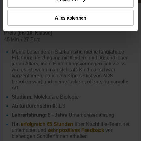
Mathematik (bis 13. Kl.)
Deutsch (bis 13. Kl.)
Biologie (bis 13. Kl.)
Alles ablehnen
Chemie (bis 10. Kl.)
Preis (bis 10. Klasse)
45 Min. / 27 Euro
Meine besonderen Stärken sind meine langjährige
Erfahrung im Umgang mit Kindern und Jugendlichen
jeden Alters, mein Einfühlungsvermögen (ich weiss
wie es ist, wenn man sich als Kind nur schwer
konzentrieren, da ich als Kind selbst von ADS
betroffen war) und meine lockere, offene, humorvolle
Art
Studium:
Molekulare Biologie
Abiturdurchschnitt:
1,3
Lehrerfahrung:
8+ Jahre Unterrichtserfahrung
Hat
erfolgreich 65 Stunden
über Nachhilfe-Team.net
unterrichtet und
sehr positives Feedback
von
bisherigen Schüler*innen erhalten