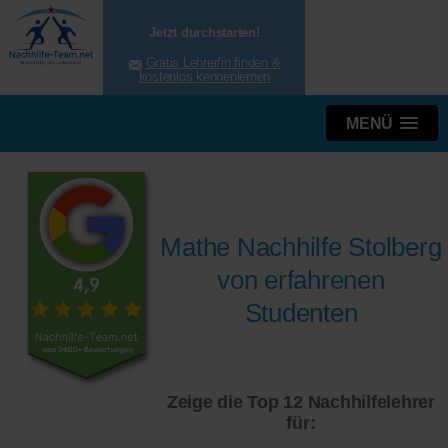
Jetzt durchstarten!
Gratis Lehrer/in finden &
kostenlos kennenlernen
MENÜ
Mathe Nachhilfe Stolberg
von erfahrenen
Studenten
Zeige die Top 12 Nachhilfelehrer
für: