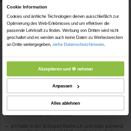
Cookie Information
Laura
Cookies und änhliche Technologien dienen ausschließlich zur
Wohnort:
Optimierung des Web-Erlebnisses und um effektiver die
52224 Stolberg
passende Lehrkraft zu finden. Werbung von Dritten wird nicht
Spricht:
geschaltet und es werden auch keine Daten zu Werbezwecken
Deutsch
an Dritte weitergegeben,
siehe Datenschutzhinweis
.
Verfügbar:
Flexibel unter der Woche
Fächer:
Akzeptieren und 🍪 nehmen
Mathematik (bis 13. Kl.)
Biologie (bis 13. Kl.)
Anpassen
Sprachunterricht Deutsch
Chemie (bis 10. Kl.)
Physik (bis Bachelor)
Alles ablehnen
Preis:
45 Min. / 28 Euro (je nach Niveau)
Ich hatte in der Schulzeit Mathe-LK und habe während