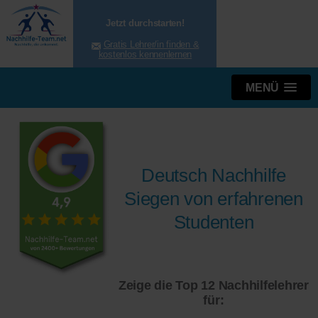
Jetzt durchstarten!
Gratis Lehrer/in finden &
kostenlos kennenlernen
MENÜ
Deutsch Nachhilfe
Siegen von erfahrenen
Studenten
Zeige die Top 12 Nachhilfelehrer
für: