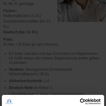
Di. Mi. Fr. ganztags
Fächer:
Mathematik (bis 13. Kl.)
Sozialwissenschaften (bis 13.
Kl.)
Deutsch (bis 13. Kl.)
Preis:
45 Min. / 22 Euro (je nach Niveau)
Ich liebe Literatur und das Schreiben im Allgemeinen.
Ich hoffe etwas von meiner Begeisterung weiter geben
zu können.
Studium:
Management (Schwerpunkt
Wirtschaftspsych.) (B.A)
Abiturdurchschnitt:
1,4
Deutsch-Note
im Abitur: 1
Lehrerfahrung:
2 Jahre Unterrichtserfahrung