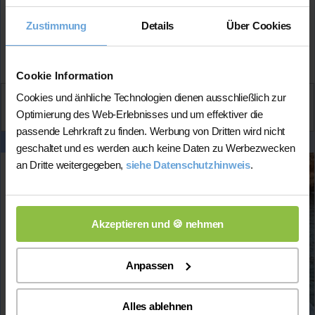
Mehr Infos
Zustimmung
Details
Über Cookies
★★★★★
(5.0 / 5)
Cookie Information
Cookies und änhliche Technologien dienen ausschließlich zur
Aktiv
Optimierung des Web-Erlebnisses und um effektiver die
Lara
kontaktieren
passende Lehrkraft zu finden. Werbung von Dritten wird nicht
geschaltet und es werden auch keine Daten zu Werbezwecken
an Dritte weitergegeben,
siehe Datenschutzhinweis
.
Dina-Marie
Wohnort:
57080 Siegen
Akzeptieren und 🍪 nehmen
Spricht:
Deutsch
Anpassen
Verfügbar:
zeitlich flexibel / Sa & So nach
Absprache
Alles ablehnen