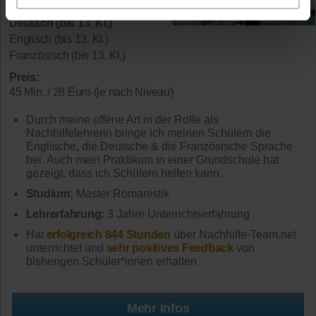
Fächer:
Deutsch (bis 13. Kl.)
Englisch (bis 13. Kl.)
Französisch (bis 13. Kl.)
Preis:
45 Min. / 28 Euro (je nach Niveau)
Durch meine offene Art in der Rolle als
Nachhilfelehrerin bringe ich meinen Schülern die
Englische, die Deutsche & die Französische Sprache
bei. Auch mein Praktikum in einer Grundschule hat
gezeigt, dass ich Schülern helfen kann.
Studium:
Master Romanistik
Lehrerfahrung:
3 Jahre Unterrichtserfahrung
Hat
erfolgreich 844 Stunden
über Nachhilfe-Team.net
unterrichtet und
sehr positives Feedback
von
bisherigen Schüler*innen erhalten
Mehr Infos