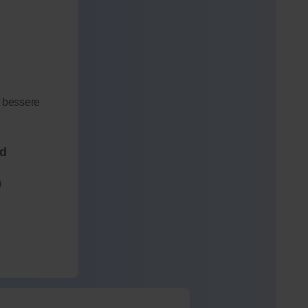
 bessere
nd
)