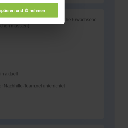
ptieren und 🍪 nehmen
Deutsch gegeben (diverse ausländische Erwachsene
achen mussten)
in aktuell
r Nachhilfe-Team.net unterrichtet