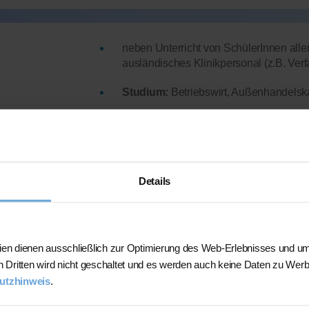
neben Unterricht von SchülerInnen aller
ausländisches Klinikpersonal (z.B. Verf
Studium:
Betriebswirt, Außenhandelska
Lehrerfahrung:
8+ Jahre und 13 Schüle
Hat bereits
erfolgreich 80 Stunden
übe
 Uhr und an den
Details
Mehr Infos
.)
ien dienen ausschließlich zur Optimierung des Web-Erlebnisses und um
n Dritten wird nicht geschaltet und es werden auch keine Daten zu Wer
utsch
utzhinweis
.
e nach Niveau)