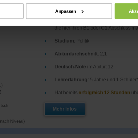
Anpassen
Akze
bereits lange Nachhilfeunterricht in 
die hier ihren B1 oder C1 Abschluss m
Studium:
Politik
Abiturdurchschnitt:
2,1
Deutsch-Note
im Abitur: 12
Lehrerfahrung:
5 Jahre und 1 Schüler*
.)
)
Hat bereits
erfolgreich 12 Stunden
übe
utsch
Mehr Infos
e nach Niveau)