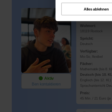
Alles ablehnen
Ben
Wohnort:
18119 Rostock
Spricht:
Deutsch
Verfügbar:
Mo-So, flexibel
Fächer:
Mathematik (bis 8. Kl
Deutsch (bis 10. Kl.
Aktiv
Englisch (bis 12. Kl.)
Ben
kontaktieren
Sprachunterricht De
Preis:
45 Min. / 21 Euro (j