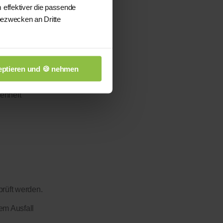
 effektiver die passende
bezwecken an Dritte
ptieren und 🍪 nehmen
enheit
prüft werden.
em Ausfall