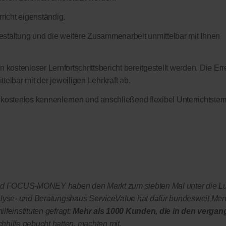
richt eigenständig.
sgestaltung und die weitere Zusammenarbeit unmittelbar mit Ihnen
 kostenloser Lernfortschrittsbericht bereitgestellt werden. Die Err
elbar mit der jeweiligen Lehrkraft ab.
 kostenlos kennenlernen und anschließend flexibel Unterrichtster
OCUS-MONEY haben den Markt zum siebten Mal unter die L
yse- und Beratungshaus ServiceValue hat dafür bundesweit Me
lfeinstituten gefragt:
Mehr als 1000 Kunden, die in den vergan
chhilfe gebucht hatten, machten mit.