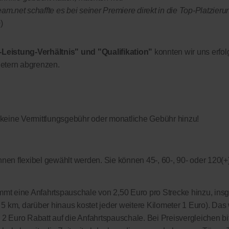
.net schaffte es bei seiner Premiere direkt in die Top-Platzieru
)
-Leistung-Verhältnis" und "Qualifikation"
konnten wir uns erfol
etern abgrenzen.
 keine Vermittlungsgebühr oder monatliche Gebühr hinzu!
nen flexibel gewählt werden. Sie können 45-, 60-, 90- oder 120(+
kommt eine Anfahrtspauschale von 2,50 Euro pro Strecke hinzu, in
on 5 km, darüber hinaus kostet jeder weitere Kilometer 1 Euro). Das 
s 2 Euro Rabatt auf die Anfahrtspauschale. Bei Preisvergleichen bi