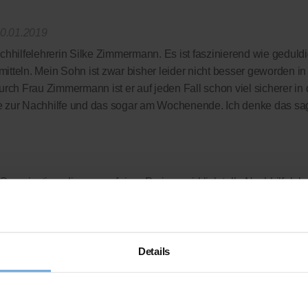
0.01.2019
chhilfelehrerin Silke Zimmermann. Es ist faszinierend wie geduldi
tteln. Mein Sohn ist zwar bisher leider nicht besser geworden i
urch Frau Zimmermann ist er auf jeden Fall schon viel sicherer in
e zur Nachhilfe und das sogar am Wochenende. Ich denke das sagt
Organisation, die uns zu fairen Preisen wirklich tolle Nachhilfeleh
 komplett verzichtet wird - wir zahlen nur die Leistung, die wir auc
rdings auch bei deutlich besseren Noten so schnell nicht machen
 das gedacht!?
Details
ellen Bewertungsplattform
ausgezeichnet.org