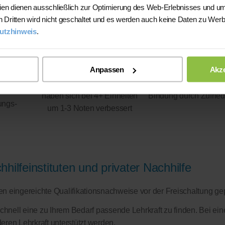
ien dienen ausschließlich zur Optimierung des Web-Erlebnisses und um
n Dritten wird nicht geschaltet und es werden auch keine Daten zu Wer
utzhinweis
.
Anpassen
Akze
93%
100%
haben sich bei 4+ Einheiten
Bindung durch Zufried
ungs-
um 1-3 Noten verbessert
hilfeinstituten und privater Nachhilfe
eren eingereichte Qualifikationsnachweise vor der Freischaltung ge
schnell eine zu Ihrem Bedarf passende Lehrkraft zu finden. Bei ein
eren Lehrkraft unterstützt werden.