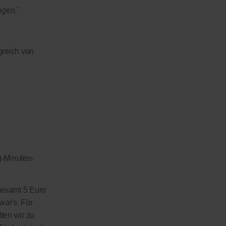
ngen."
greich von
)-Minuten-
sgesamt 5 Euro
war's. Für
tten wir zu