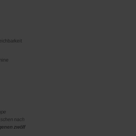
eichbarkeit
mine
upe
nschen nach
genen zwölf