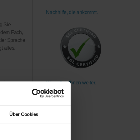
Nachhilfe, die ankommt.
g Sie
n dem Fach,
 der Sprache
 alles.
Wir helfen Ihnen weiter.
rerinnen
Garantiert.
h in Anspruch
 werden!
Über Cookies