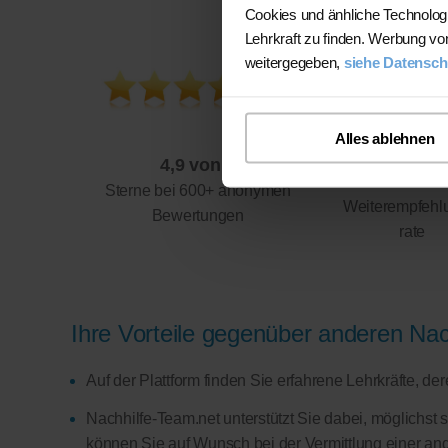
Cookies und änhliche Technolog
Lehrkraft zu finden. Werbung vo
weitergegeben,
siehe Datensch
Alles ablehnen
4,9 von 5
94%
Sterne bei 600+ anonymen
Weiterempfehl
Bewertungen
rate
Ihre Vorteile gegenüber anderen Nach
Auf der Plattform finden Sie erfahrene Lehrkräfte, d
Nachhilfe-Team.net unterstützt Sie dabei, möglichst 
können Sie auf Wunsch bei der Vermittlung einer and