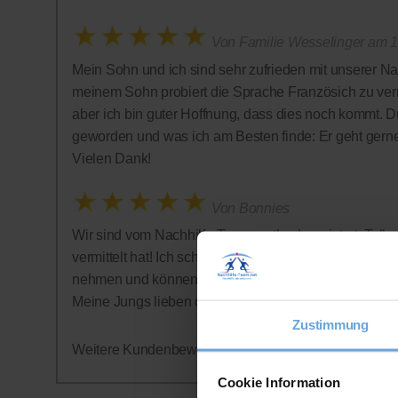
Von Familie Wesselinger am 1
Mein Sohn und ich sind sehr zufrieden mit unserer Na
meinem Sohn probiert die Sprache Französich zu vermi
aber ich bin guter Hoffnung, dass dies noch kommt. D
geworden und was ich am Besten finde: Er geht gern
Vielen Dank!
Von Bonnies
Wir sind vom Nachhilfe-Team restlos begeistert: Tolle 
vermittelt hat! Ich schätze auch sehr, dass auf ein Abo
nehmen und können jederzeit aufhören - was wir alle
Meine Jungs lieben die Nachhilfestunden - wer hätte
Zustimmung
Weitere Kundenbewertungen finden Sie auf der offizi
Cookie Information