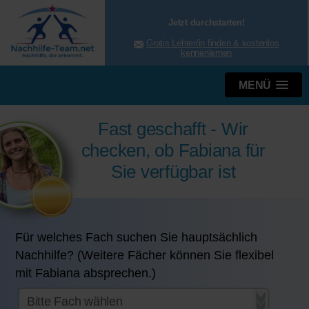
Jetzt durchstarten!
Gratis Lehrer/in finden & kostenlos
kennenlernen
MENÜ
Fast geschafft - Wir
checken, ob Fabiana für
Sie verfügbar ist
Für welches Fach suchen Sie hauptsächlich
Nachhilfe? (Weitere Fächer können Sie flexibel
mit Fabiana absprechen.)