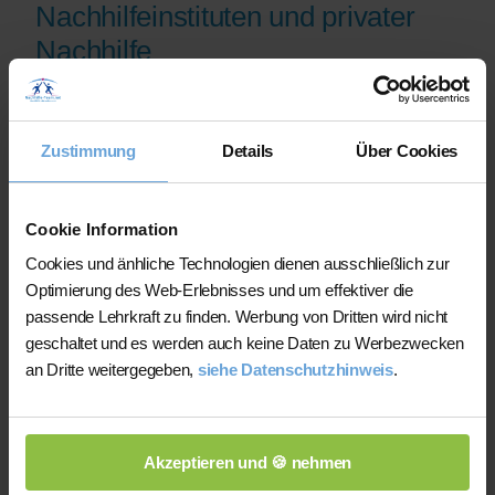
Nachhilfeinstituten und privater
Nachhilfe
Auf der Plattform finden Sie erfahrene
Lehrkräfte, deren eingereichte
Zustimmung
Details
Über Cookies
Qualifikationsnachweise vor der
Freischaltung geprüft werden.
Nachhilfe-Team.net unterstützt Sie dabei,
Cookie Information
möglichst schnell eine zu Ihrem Bedarf
Cookies und änhliche Technologien dienen ausschließlich zur
passende Lehrkraft zu finden. Bei einem
Optimierung des Web-Erlebnisses und um effektiver die
Ausfall können Sie auf Wunsch bei der
passende Lehrkraft zu finden. Werbung von Dritten wird nicht
Vermittlung einer anderen Lehrkraft
geschaltet und es werden auch keine Daten zu Werbezwecken
unterstützt werden.
an Dritte weitergegeben,
siehe Datenschutzhinweis
.
Die Lehrkräfte gestalten und verantworten
ihren Unterricht eigenständig.
Akzeptieren und 🍪 nehmen
Die jeweilige Lehrkraft stimmt Lernziele,