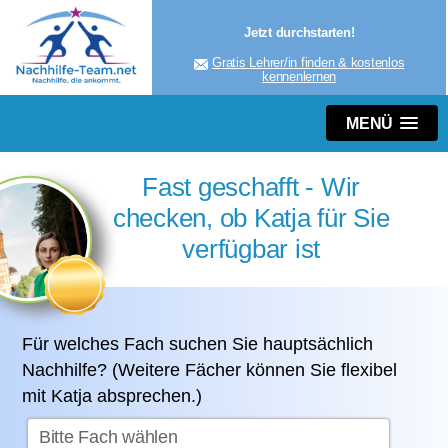
Jetzt durchstarten!
Gratis Lehrer/in finden & kostenlos
kennenlernen
MENÜ
Fast geschafft - Wir
checken, ob Katja für Sie
verfügbar ist
Für welches Fach suchen Sie hauptsächlich
Nachhilfe? (Weitere Fächer können Sie flexibel
mit Katja absprechen.)