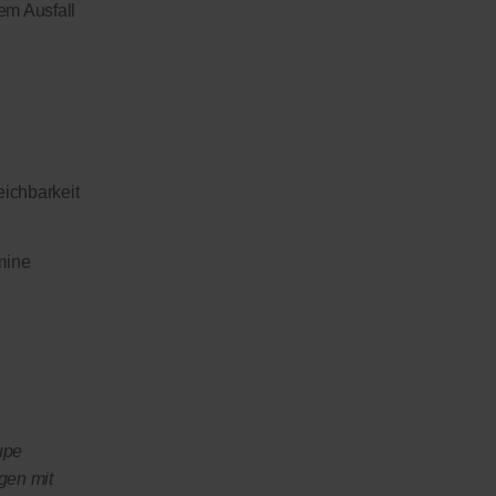
em Ausfall
eichbarkeit
mine
upe
gen mit