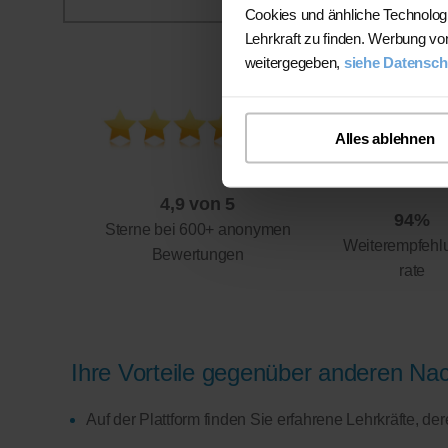
Cookies und änhliche Technolog
Lehrkraft zu finden. Werbung vo
weitergegeben,
siehe Datensch
Alles ablehnen
4,9 von 5
94%
Sterne bei 600+ anonymen
Weiterempfehl
Bewertungen
rate
Ihre Vorteile gegenüber anderen Nach
Auf der Plattform finden Sie erfahrene Lehrkräfte, d