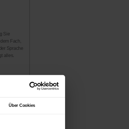
g Sie
n dem Fach,
 der Sprache
 alles.
rerinnen
h in Anspruch
 werden!
Über Cookies