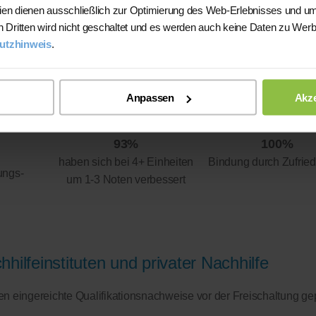
ien dienen ausschließlich zur Optimierung des Web-Erlebnisses und um
n Dritten wird nicht geschaltet und es werden auch keine Daten zu Wer
utzhinweis
.
Anpassen
Akze
93%
100%
haben sich bei 4+ Einheiten
Bindung durch Zufried
ungs-
um 1-3 Noten verbessert
hilfeinstituten und privater Nachhilfe
eren eingereichte Qualifikationsnachweise vor der Freischaltung ge