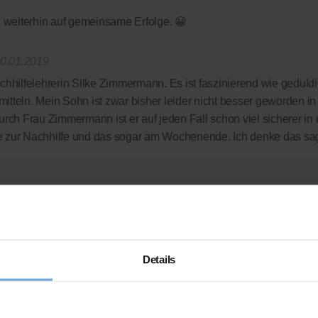
fen weiterhin auf gemeinsame Erfolge. 😀
0.01.2019
chhilfelehrerin Silke Zimmermann. Es ist faszinierend wie geduldi
tteln. Mein Sohn ist zwar bisher leider nicht besser geworden i
urch Frau Zimmermann ist er auf jeden Fall schon viel sicherer in
e zur Nachhilfe und das sogar am Wochenende. Ich denke das sagt
Organisation, die uns zu fairen Preisen wirklich tolle Nachhilfeleh
 komplett verzichtet wird - wir zahlen nur die Leistung, die wir auc
rdings auch bei deutlich besseren Noten so schnell nicht machen
Details
 das gedacht!?
ellen Bewertungsplattform
ausgezeichnet.org