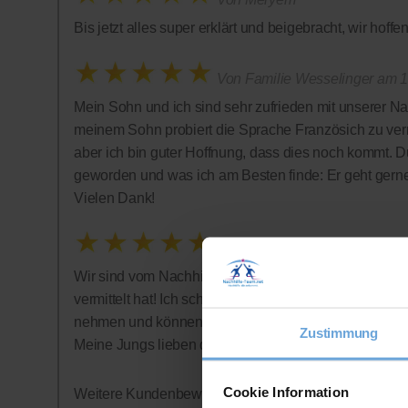
Bis jetzt alles super erklärt und beigebracht, wir hof
Von Familie Wesselinger am 1
Mein Sohn und ich sind sehr zufrieden mit unserer Na
meinem Sohn probiert die Sprache Französich zu vermi
aber ich bin guter Hoffnung, dass dies noch kommt. D
geworden und was ich am Besten finde: Er geht gern
Vielen Dank!
Von Bonnies
Wir sind vom Nachhilfe-Team restlos begeistert: Tolle 
vermittelt hat! Ich schätze auch sehr, dass auf ein Abo
nehmen und können jederzeit aufhören - was wir alle
Zustimmung
Meine Jungs lieben die Nachhilfestunden - wer hätte
Cookie Information
Weitere Kundenbewertungen finden Sie auf der offizi