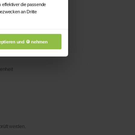
 effektiver die passende
bezwecken an Dritte
ptieren und 🍪 nehmen
enheit
prüft werden.