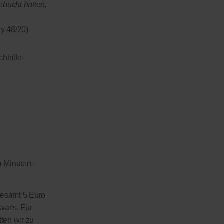
ebucht hatten,
y 48/20)
hhilfe-
)-Minuten-
sgesamt 5 Euro
war's. Für
tten wir zu