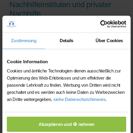
Nachhilfeinstituten und privater
Nachhilfe
Auf der Plattform finden Sie erfahrene
Lehrkräfte, deren eingereichte
Zustimmung
Details
Über Cookies
Qualifikationsnachweise vor der
Freischaltung geprüft werden.
Nachhilfe-Team.net unterstützt Sie dabei,
Cookie Information
möglichst schnell eine zu Ihrem Bedarf
Cookies und änhliche Technologien dienen ausschließlich zur
passende Lehrkraft zu finden. Bei einem
Optimierung des Web-Erlebnisses und um effektiver die
Ausfall können Sie auf Wunsch bei der
passende Lehrkraft zu finden. Werbung von Dritten wird nicht
Vermittlung einer anderen Lehrkraft
geschaltet und es werden auch keine Daten zu Werbezwecken
unterstützt werden.
an Dritte weitergegeben,
siehe Datenschutzhinweis
.
Die Lehrkräfte gestalten und verantworten
ihren Unterricht eigenständig.
Akzeptieren und 🍪 nehmen
Die jeweilige Lehrkraft stimmt Lernziele,