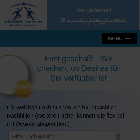
Jetzt durchstarten!
Gratis Lehrer/in finden & kostenlos
kennenlernen
MENÜ
Fast geschafft - Wir
checken, ob Desirée für
Sie verfügbar ist
Für welches Fach suchen Sie hauptsächlich
Nachhilfe? (Weitere Fächer können Sie flexibel
mit Desirée absprechen.)