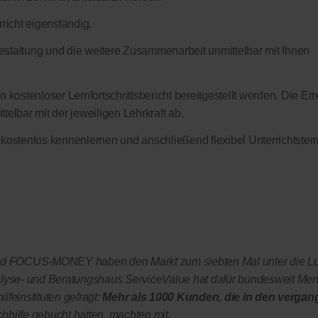
richt eigenständig.
sgestaltung und die weitere Zusammenarbeit unmittelbar mit Ihnen
 kostenloser Lernfortschrittsbericht bereitgestellt werden. Die Err
elbar mit der jeweiligen Lehrkraft ab.
 kostenlos kennenlernen und anschließend flexibel Unterrichtster
OCUS-MONEY haben den Markt zum siebten Mal unter die L
yse- und Beratungshaus ServiceValue hat dafür bundesweit Me
lfeinstituten gefragt:
Mehr als 1000 Kunden, die in den vergan
chhilfe gebucht hatten, machten mit.