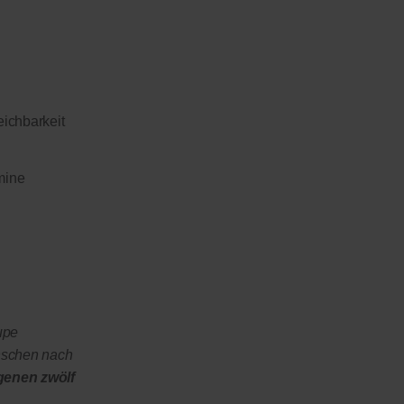
eichbarkeit
mine
upe
nschen nach
genen zwölf