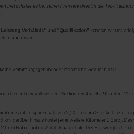
.net schaffte es bei seiner Premiere direkt in die Top-Platzieru
)
-Leistung-Verhältnis" und "Qualifikation"
konnten wir uns erfol
etern abgrenzen.
 keine Vermittlungsgebühr oder monatliche Gebühr hinzu!
nen flexibel gewählt werden. Sie können 45-, 60-, 90- oder 120(+
kommt eine Anfahrtspauschale von 2,50 Euro pro Strecke hinzu, in
on 5 km, darüber hinaus kostet jeder weitere Kilometer 1 Euro). Das 
s 2 Euro Rabatt auf die Anfahrtspauschale. Bei Preisvergleichen bi