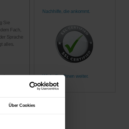
Nachhilfe, die ankommt.
g Sie
n dem Fach,
 der Sprache
 alles.
Wir helfen Ihnen weiter.
rerinnen
Garantiert.
h in Anspruch
 werden!
Über Cookies