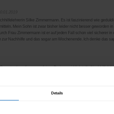
0.01.2019
chhilfelehrerin Silke Zimmermann. Es ist faszinierend wie geduldi
tteln. Mein Sohn ist zwar bisher leider nicht besser geworden i
urch Frau Zimmermann ist er auf jeden Fall schon viel sicherer in
e zur Nachhilfe und das sogar am Wochenende. Ich denke das sagt
Organisation, die uns zu fairen Preisen wirklich tolle Nachhilfeleh
 komplett verzichtet wird - wir zahlen nur die Leistung, die wir auc
rdings auch bei deutlich besseren Noten so schnell nicht machen
 das gedacht!?
Details
ellen Bewertungsplattform
ausgezeichnet.org