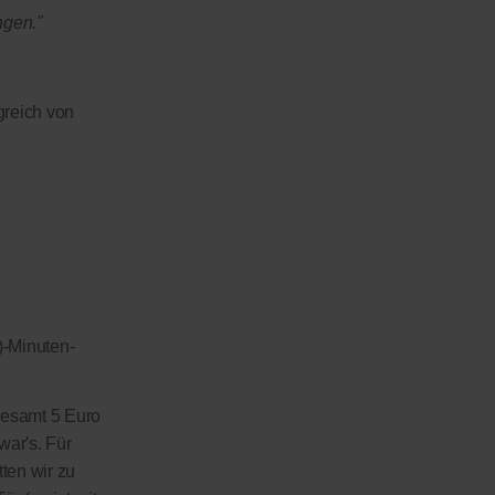
ngen."
greich von
)-Minuten-
sgesamt 5 Euro
war's. Für
tten wir zu