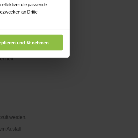
 effektiver die passende
bezwecken an Dritte
ptieren und 🍪 nehmen
enheit
prüft werden.
em Ausfall