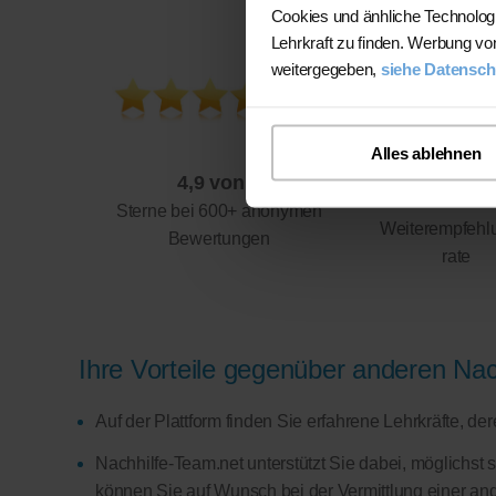
Cookies und änhliche Technolog
Lehrkraft zu finden. Werbung vo
weitergegeben,
siehe Datensch
Alles ablehnen
4,9 von 5
94%
Sterne bei 600+ anonymen
Weiterempfehl
Bewertungen
rate
Ihre Vorteile gegenüber anderen Nach
Auf der Plattform finden Sie erfahrene Lehrkräfte, d
Nachhilfe-Team.net unterstützt Sie dabei, möglichst 
können Sie auf Wunsch bei der Vermittlung einer and