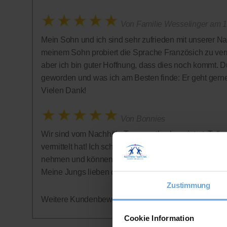
Von Familie Wesselinger am 1
Mein Sohn und ich sind sehr zufrieden mit unserer Na
meinem Sohn probiert die Sprache Französich zu vermi
aber ich bin guter Hoffnung, dass dies noch kommt. D
geworden und was ich am Besten finde: Er geht gern
Vielen Dank!
Von Bonnies
Wir sind vom Nachhilfe-Team restlos begeistert: Tolle 
vermittelt hat! Ich schätze auch sehr, dass auf ein Abo
nehmen und können jederzeit aufhören - was wir alle
Meine Jungs lieben die Nachhilfestunden - wer hätte
Zustimmung
Weitere Kundenbewertungen finden Sie auf der offizi
Cookie Information