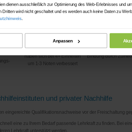
ien dienen ausschließlich zur Optimierung des Web-Erlebnisses und um
n Dritten wird nicht geschaltet und es werden auch keine Daten zu Wer
utzhinweis
.
Anpassen
Akze
93%
100%
haben sich bei 4+ Einheiten
Bindung durch Zufried
ungs-
um 1-3 Noten verbessert
hilfeinstituten und privater Nachhilfe
eren eingereichte Qualifikationsnachweise vor der Freischaltung ge
schnell eine zu Ihrem Bedarf passende Lehrkraft zu finden. Bei ein
eren Lehrkraft unterstützt werden.