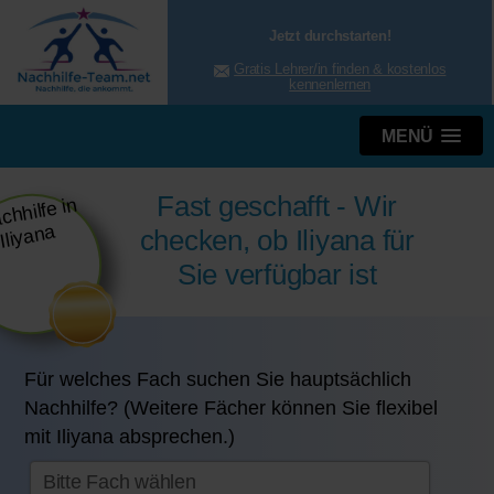
Jetzt durchstarten!
Gratis Lehrer/in finden & kostenlos
kennenlernen
MENÜ
Fast geschafft - Wir
checken, ob Iliyana für
Sie verfügbar ist
Für welches Fach suchen Sie hauptsächlich
Nachhilfe? (Weitere Fächer können Sie flexibel
mit Iliyana absprechen.)