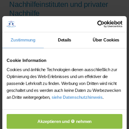
Nachhilfeinstituten und privater
Nachhilfe
Auf der Plattform finden Sie erfahrene
Lehrkräfte, deren eingereichte
Zustimmung
Details
Über Cookies
Qualifikationsnachweise vor der
Freischaltung geprüft werden.
Nachhilfe-Team.net unterstützt Sie dabei,
Cookie Information
möglichst schnell eine zu Ihrem Bedarf
Cookies und änhliche Technologien dienen ausschließlich zur
passende Lehrkraft zu finden. Bei einem
Optimierung des Web-Erlebnisses und um effektiver die
Ausfall können Sie auf Wunsch bei der
passende Lehrkraft zu finden. Werbung von Dritten wird nicht
Vermittlung einer anderen Lehrkraft
geschaltet und es werden auch keine Daten zu Werbezwecken
unterstützt werden.
an Dritte weitergegeben,
siehe Datenschutzhinweis
.
Die Lehrkräfte gestalten und verantworten
ihren Unterricht eigenständig.
Akzeptieren und 🍪 nehmen
Die jeweilige Lehrkraft stimmt Lernziele,