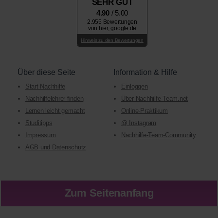
SEHR GUT
4.90
/ 5.00
2.955 Bewertungen
von hier, google.de
Hinweis zu den Bewertungen
Über diese Seite
Information & Hilfe
Start Nachhilfe
Einloggen
Nachhilfelehrer finden
Über Nachhilfe-Team.net
Lernen leicht gemacht
Online-Praktikum
Studitipps
@ Instagram
Impressum
Nachhilfe-Team-Community
AGB und Datenschutz
Zum Seitenanfang