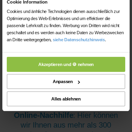
Cookie Information
200 bis 300 mal bessere Auswahl haben, wodurch sich für
Sie folgende Vorteile ergeben:
Cookies und änhliche Technologien dienen ausschließlich zur
Optimierung des Web-Erlebnisses und um effektiver die
1) Die gefundene Lehrkraft wird wahrscheinlich
passende Lehrkraft zu finden. Werbung von Dritten wird nicht
qualifizierter und zuverlässiger
sein (da viel größere
geschaltet und es werden auch keine Daten zu Werbezwecken
Auswahl)
an Dritte weitergegeben,
siehe Datenschutzhinweis
.
2) Sie sparen die Kosten für Nachhilfe vor Ort
(Anfahrtspauschale)
Akzeptieren und 🍪 nehmen
Anpassen
Alles ablehnen
Viele Kunden nutzen unsere
Online-Nachhilfe
: Hier können
wir Ihnen aus mehr als 300