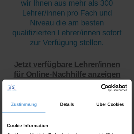
wir Ihnen aus mehr als 300
Lehrer/innen pro Fach und
Niveau die am besten
qualifizierten Lehrer/innen sofort
zur Verfügung stellen.
Jetzt verfügbare Lehrer/innen
für Online-Nachhilfe anzeigen
lassen.
Zustimmung
Details
Über Cookies
Cookie Information