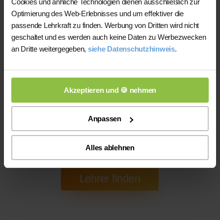
Cookies und änhliche Technologien dienen ausschließlich zur
Optimierung des Web-Erlebnisses und um effektiver die
passende Lehrkraft zu finden. Werbung von Dritten wird nicht
Online-Unterricht
geschaltet und es werden auch keine Daten zu Werbezwecken
an Dritte weitergegeben,
siehe Datenschutzhinweis
.
Online-Unterricht
Bitte beachten Sie, dass wir für
eine
200 bis 300 mal bessere Auswahl haben, wodurch sich für
Sie folgende Vorteile ergeben:
Akzeptieren und 🍪 nehmen
1) Die gefundene Lehrkraft wird wahrscheinlich
qualifizierter und zuverlässiger
sein (da viel größere
Anpassen
Auswahl)
2) Sie sparen die Kosten für Nachhilfe vor Ort
Alles ablehnen
(Anfahrtspauschale)