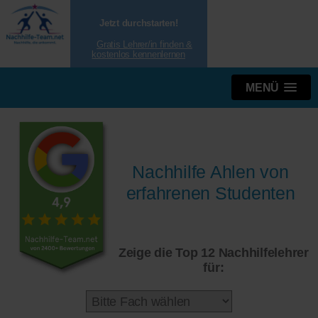
Jetzt durchstarten!
Gratis Lehrer/in finden &
kostenlos kennenlernen
MENÜ
Nachhilfe Ahlen von
erfahrenen Studenten
Zeige die Top 12 Nachhilfelehrer
für: