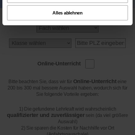
Alles ablehnen
Online-Unterricht
Online-Unterricht
Bitte beachten Sie, dass wir für
eine
200 bis 300 mal bessere Auswahl haben, wodurch sich für
Sie folgende Vorteile ergeben:
1) Die gefundene Lehrkraft wird wahrscheinlich
qualifizierter und zuverlässiger
sein (da viel größere
Auswahl)
2) Sie sparen die Kosten für Nachhilfe vor Ort
(Anfahrtspauschale)