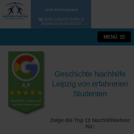
Jetzt durchstarten!
Gratis Lehrer/in finden &
kostenlos kennenlernen
MENÜ
Geschichte Nachhilfe
Leipzig von erfahrenen
Studenten
Zeige die Top 12 Nachhilfelehrer
für: