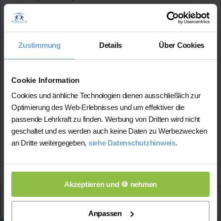
Erdkunde (bis 13. Kl.)
Geschichte (bis 13. Kl.)
Preis:
Zustimmung
Details
Über Cookies
45 Min. / 21 Euro (je nach Niveau)
Leidenschaftliches Interesse an geschichtlichen
Prozessen
Cookie Information
Studium:
Lehramt an Grundschulen
Cookies und änhliche Technologien dienen ausschließlich zur
Lehrerfahrung:
8+ Jahre Unterrichtserfahrung
Optimierung des Web-Erlebnisses und um effektiver die
passende Lehrkraft zu finden. Werbung von Dritten wird nicht
geschaltet und es werden auch keine Daten zu Werbezwecken
Mehr Infos
an Dritte weitergegeben,
siehe Datenschutzhinweis
.
★★★★★
(5.0 / 5)
Akzeptieren und 🍪 nehmen
Aktiv
Constantin
kontaktieren
Anpassen