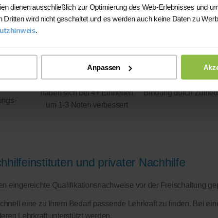
ien dienen ausschließlich zur Optimierung des Web-Erlebnisses und um
n Dritten wird nicht geschaltet und es werden auch keine Daten zu Wer
utzhinweis
.
Anpassen
Akze
93%
100%
haben sich bei 4+ Einheiten
Bindung durch Zufried
ungs-
um 1-3 Noten verbessert
hilfeinstituten und privater Nachhilfe
eren eingereichte Qualifikationsnachweise vor der Freischaltung ge
schnell eine zu Ihrem Bedarf passende Lehrkraft zu finden. Bei ein
eren Lehrkraft unterstützt werden.