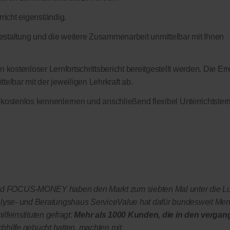
richt eigenständig.
sgestaltung und die weitere Zusammenarbeit unmittelbar mit Ihnen
 kostenloser Lernfortschrittsbericht bereitgestellt werden. Die Err
elbar mit der jeweiligen Lehrkraft ab.
 kostenlos kennenlernen und anschließend flexibel Unterrichtster
OCUS-MONEY haben den Markt zum siebten Mal unter die L
yse- und Beratungshaus ServiceValue hat dafür bundesweit Me
lfeinstituten gefragt:
Mehr als 1000 Kunden, die in den vergan
chhilfe gebucht hatten, machten mit.