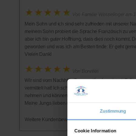
Von Familie Wesselinger am 1
Mein Sohn und ich sind sehr zufrieden mit unserer Na
meinem Sohn probiert die Sprache Französich zu vermi
aber ich bin guter Hoffnung, dass dies noch kommt. D
geworden und was ich am Besten finde: Er geht gern
Vielen Dank!
Von Bonnies
Wir sind vom Nachhilfe-Team restlos begeistert: Tolle 
vermittelt hat! Ich schätze auch sehr, dass auf ein Abo
nehmen und können jederzeit aufhören - was wir alle
Meine Jungs lieben die Nachhilfestunden - wer hätte
Zustimmung
Weitere Kundenbewertungen finden Sie auf der offizi
Cookie Information