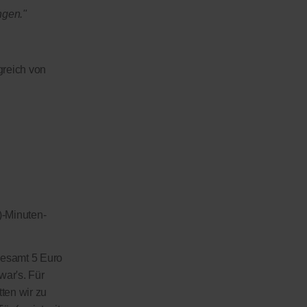
ngen."
greich von
)-Minuten-
sgesamt 5 Euro
war's. Für
tten wir zu