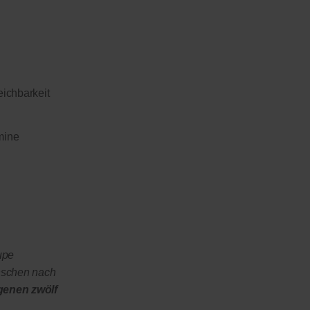
eichbarkeit
mine
upe
nschen nach
genen zwölf