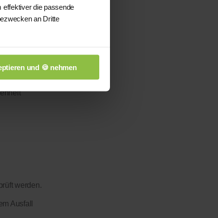
 effektiver die passende
bezwecken an Dritte
ptieren und 🍪 nehmen
enheit
prüft werden.
em Ausfall