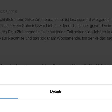
0.01.2019
chhilfelehrerin Silke Zimmermann. Es ist faszinierend wie geduldi
tteln. Mein Sohn ist zwar bisher leider nicht besser geworden i
urch Frau Zimmermann ist er auf jeden Fall schon viel sicherer in
e zur Nachhilfe und das sogar am Wochenende. Ich denke das sagt
Organisation, die uns zu fairen Preisen wirklich tolle Nachhilfeleh
 komplett verzichtet wird - wir zahlen nur die Leistung, die wir auc
rdings auch bei deutlich besseren Noten so schnell nicht machen
 das gedacht!?
Details
ellen Bewertungsplattform
ausgezeichnet.org