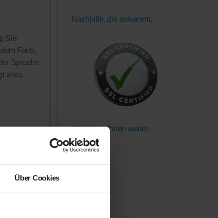
Nachhilfe, die ankommt.
g Sie
n dem Fach,
 der Sprache
 alles.
Wir helfen Ihnen weiter.
rerinnen
Garantiert.
h in Anspruch
 werden!
Über Cookies