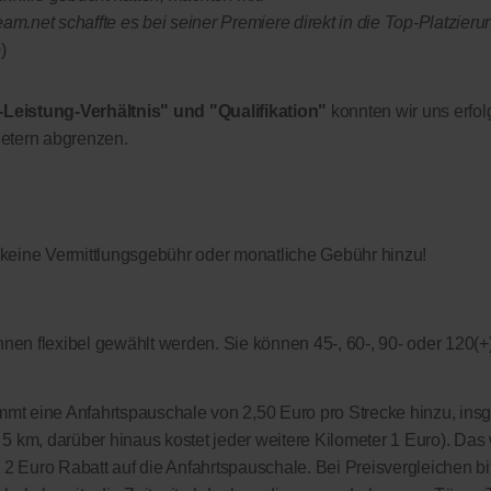
.net schaffte es bei seiner Premiere direkt in die Top-Platzieru
)
-Leistung-Verhältnis" und "Qualifikation"
konnten wir uns erfol
etern abgrenzen.
 keine Vermittlungsgebühr oder monatliche Gebühr hinzu!
nen flexibel gewählt werden. Sie können 45-, 60-, 90- oder 120(+
kommt eine Anfahrtspauschale von 2,50 Euro pro Strecke hinzu, in
on 5 km, darüber hinaus kostet jeder weitere Kilometer 1 Euro). Das 
s 2 Euro Rabatt auf die Anfahrtspauschale. Bei Preisvergleichen bi