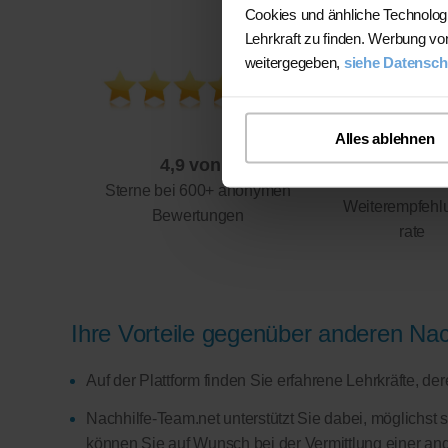
Cookies und änhliche Technolog
Lehrkraft zu finden. Werbung vo
weitergegeben,
siehe Datensch
Alles ablehnen
4,9 von 5
94%
Sterne bei 600+ anonymen
Weiterempfehl
Bewertungen
rate
Ihre Vorteile gegenüber anderen Nach
Auf der Plattform finden Sie erfahrene Lehrkräfte, d
Nachhilfe-Team.net unterstützt Sie dabei, möglichst 
können Sie auf Wunsch bei der Vermittlung einer and