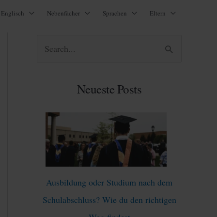
Englisch
Nebenfächer
Sprachen
Eltern
S
u
c
Neueste Posts
h
e
n
n
a
Ausbildung oder Studium nach dem
c
Schulabschluss? Wie du den richtigen
h
Weg findest