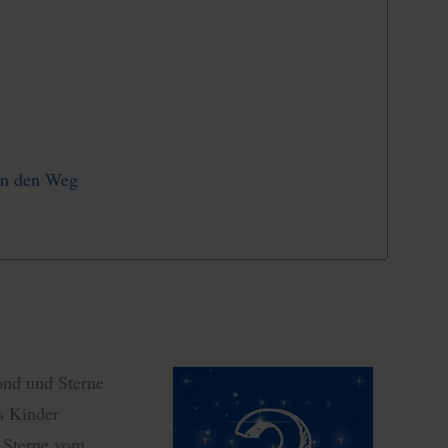
en den Weg
ond und Sterne
s Kinder
e Sterne vom