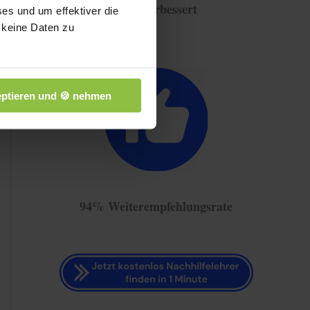
Note verbessert
es und um effektiver die
 keine Daten zu
ptieren und 🍪 nehmen
94% Weiterempfehlungsrate