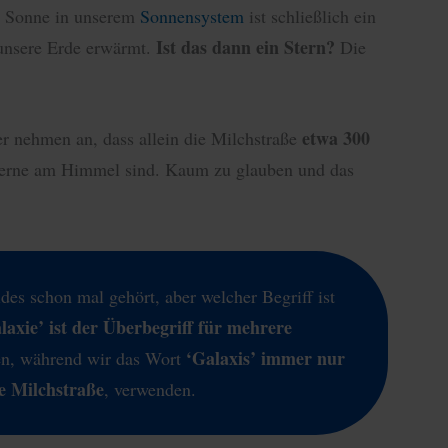
 Sonne in unserem
Sonnensystem
ist schließlich ein
Ist das dann ein Stern?
r unsere Erde erwärmt.
Die
etwa 300
r nehmen an, dass allein die Milchstraße
Sterne am Himmel sind. Kaum zu glauben und das
ides schon mal gehört, aber welcher Begriff ist
laxie’ ist der Überbegriff für mehrere
‘Galaxis’ immer nur
en, während wir das Wort
e Milchstraße
, verwenden.