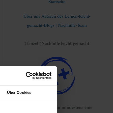
Startseite
Über uns Autoren des Lernen-leicht-
gemacht-Blogs | Nachhilfe-Team
(Einzel-)Nachhilfe leicht gemacht
Über Cookies
93% haben sich um mindestens eine