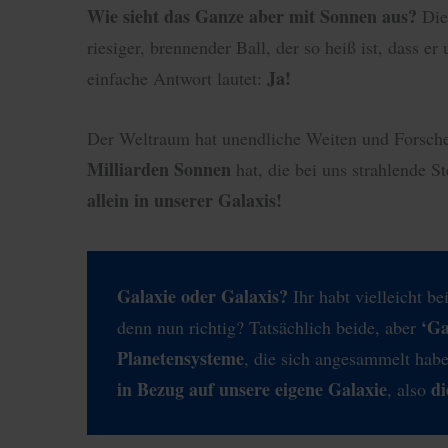
Wie sieht das Ganze aber mit Sonnen aus?
Die
riesiger, brennender Ball, der so heiß ist, dass e
Ja!
einfache Antwort lautet:
Der Weltraum hat unendliche Weiten und Forsche
Milliarden Sonnen
hat, die bei uns strahlende 
allein in unserer Galaxis!
Galaxie oder Galaxis?
Ihr habt vielleicht be
‘Ga
denn nun richtig? Tatsächlich beide, aber
Planetensysteme
, die sich angesammelt hab
in Bezug auf unsere eigene Galaxie
di
, also