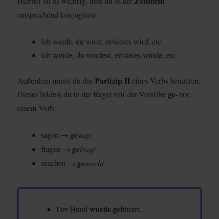
Zeitform
Hierbei ist es wichtig, dass du es der
entsprechend konjugierst.
ich werde, du wirst, er/sie/es wird, etc.
ich wurde, du wurdest, er/sie/es wurde, etc.
Partizip II
Außerdem musst du das
eines Verbs benutzen.
ge-
Dieses bildest du in der Regel mit der Vorsilbe
vor
einem Verb.
ge
sagt
sagen →
ge
fragt
fragen →
ge
macht
machen →
wurde
ge
Der Hund
füttert.