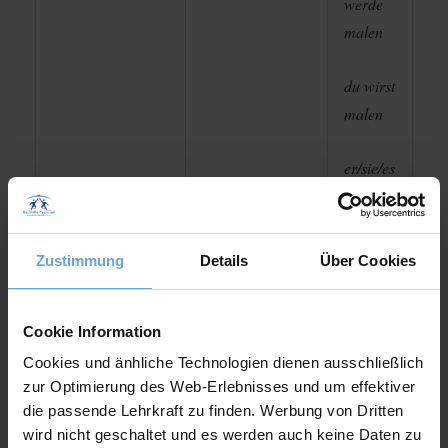
werde
malen
du wirst
malen
er/sie/es
wird
Handlungen und
malen
Ereignisse, die in
Zustimmung
Details
Über Cookies
Futur I
(Zukunft)
wir
der Zukunft
werden
passieren werden
malen
Cookie Information
Cookies und änhliche Technologien dienen ausschließlich
ihr
zur Optimierung des Web-Erlebnisses und um effektiver
die passende Lehrkraft zu finden. Werbung von Dritten
werdet
wird nicht geschaltet und es werden auch keine Daten zu
malen