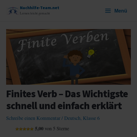
Zum
Nachhilfe-Team.net
Menü
Inhalt
Lernen leicht gemacht
springen
Finites Verb – Das Wichtigste
schnell und einfach erklärt
Schreibe einen Kommentar
/
Deutsch
,
Klasse 6
5,00
von 5 Sterne