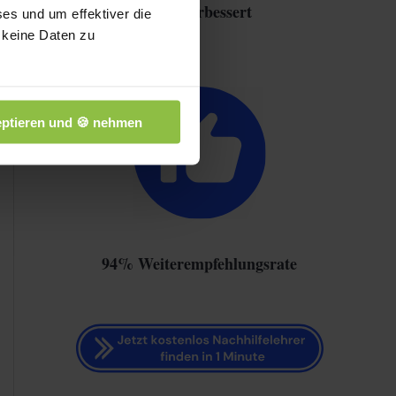
Note verbessert
es und um effektiver die
 keine Daten zu
ptieren und 🍪 nehmen
94% Weiterempfehlungsrate