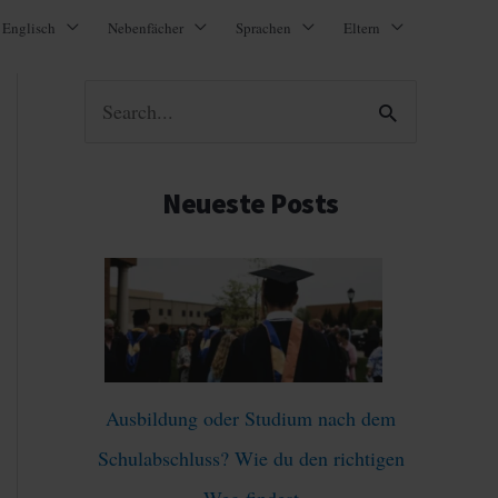
Englisch
Nebenfächer
Sprachen
Eltern
S
u
c
Neueste Posts
h
e
n
n
a
Ausbildung oder Studium nach dem
c
Schulabschluss? Wie du den richtigen
h
Weg findest