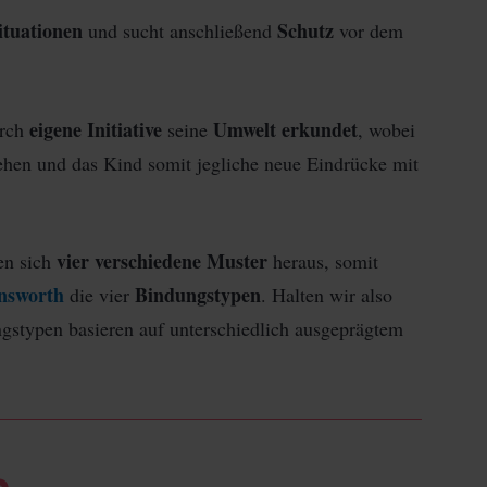
ituationen
Schutz
und sucht anschließend
vor dem
eigene Initiative
Umwelt erkundet
urch
seine
, wobei
ehen und das Kind somit jegliche neue Eindrücke mit
vier verschiedene Muster
ten sich
heraus, somit
nsworth
Bindungstypen
die vier
. Halten wir also
ngstypen basieren auf unterschiedlich ausgeprägtem
e