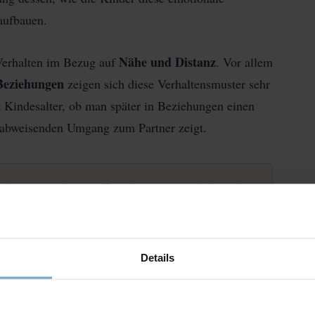
aufbauen.
Nähe und Distanz
 Verhalten im Bezug auf
. Vor allem
Beziehungen
zeigen sich diese Verhaltensmuster sehr
en Kindesalter, ob man später in Beziehungen einen
r abweisenden Umgang zum Partner zeigt.
icht ganz eindeutige Zuordnungen möglich sind.
 von mehreren Bindungstypen. Es gibt also noch
ungstypen.
Details
ng