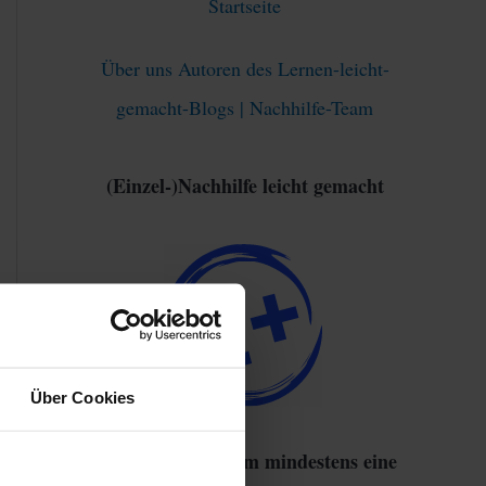
Startseite
Über uns Autoren des Lernen-leicht-
gemacht-Blogs | Nachhilfe-Team
(Einzel-)Nachhilfe leicht gemacht
Über Cookies
93% haben sich um mindestens eine