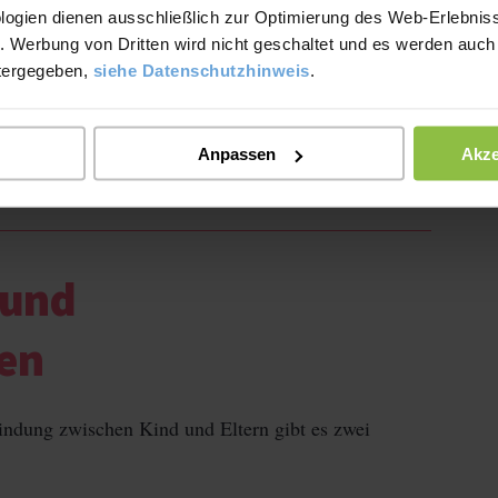
logien dienen ausschließlich zur Optimierung des Web-Erlebniss
. Werbung von Dritten wird nicht geschaltet und es werden auch
Kindes, kristallisiert sich heraus, ob sie ihren Eltern
tergegeben,
siehe Datenschutzhinweis
.
Grundlage
aus bildet sich später die
für die
sichere Bindung
dealfall ergibt sich natürlich eine
,
Anpassen
Akze
gesunde Entwicklung
gste von einer
profitiert.
 und
ten
ndung zwischen Kind und Eltern gibt es zwei