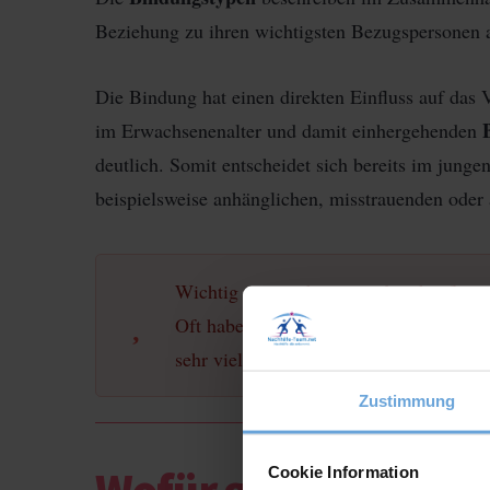
Beziehung zu ihren wichtigsten Bezugspersonen 
Die Bindung hat einen direkten Einfluss auf das
im Erwachsenenalter und damit einhergehenden
deutlich. Somit entscheidet sich bereits im jung
beispielsweise anhänglichen, misstrauenden ode
Wichtig zu erwähnen ist, dass häufig n
Oft haben Menschen mehrere Tendenzen
sehr viele Grautöne zwischen den Bind
Zustimmung
Wofür gibt es Bindu
Cookie Information